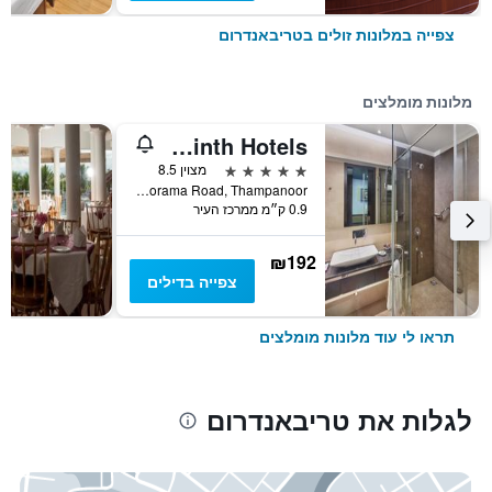
צפייה במלונות זולים בטריבאנדרום
מלונות מומלצים
Hycinth Hotels
5 כוכבים
מצוין 8.5
Manorama Road, Thampanoor, טריבאנדרום, הודו
0.9 ק״מ ממרכז העיר
₪192
צפייה בדילים
תראו לי עוד מלונות מומלצים
לגלות את טריבאנדרום