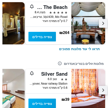
Gokulam Grand Turtle On The Beach
5 כוכבים
מצוין 8.4
Vpi/439, Itdc Road, טריבאנדרום, הודו
0.7 ק״מ ממרכז העיר
₪264
צפייה בדילים
תראו לי עוד מלונות סמוכים
מלונות זולים בטריבאנדרום
Silver Sand
2 כוכבים
טוב 6.0
Thampanoor Flyover, Near railway Station, טריבאנדרום, הודו
0.6 ק״מ ממרכז העיר
₪39
צפייה בדילים