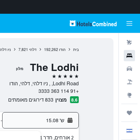
טיסות
בית
הודו
192,262
דלהי
7,821
ניו דלהי
מלונות
The Lodhi
רכבים
מלון
5 כוכבים
חבילות
Lodhi Road, , ניו דלהי, דלהי, הודו
+91 114 363 3333
Explore
מצוין
833 דירוגים מאומתים
8.6
טיולים ונסיעות
ש' 15.08
-
עִבְרִית
2 אורחים, חדר 1