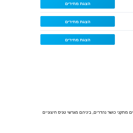
הצגת מחירים
הצגת מחירים
הצגת מחירים
 חמש דקות הליכה מBarakhamba Monument וNizamuddin Dargah. כמו כן מכילים מתקני כושר נהדרים, ביניהם מגרשי טניס חיצוניים