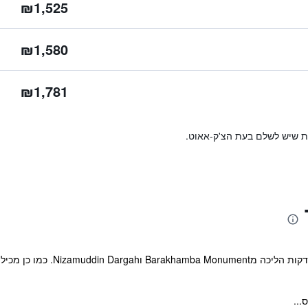
₪1,525
₪1,580
₪1,781
ות שיש לשלם בעת הצ'ק-אאוט.
המלון ממוקם בSouth Delhi, מרחק
...