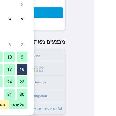
חיפו
א
ב
₪661
מבצעים מאת
/
הזול ביותר 
3
2
ספק
סה"
10
9
1
17
16
24
23
4
31
30
6
זול יותר
ממו
34 מבצעים נוספים לThe Lodhi