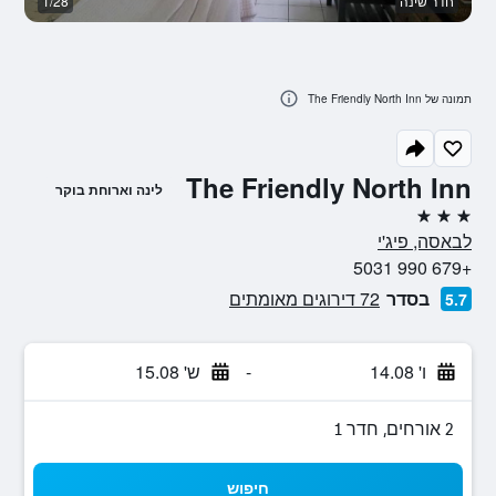
חדר שינה
1/28
נו
תמונה של The Friendly North Inn
The Friendly North Inn
לינה וארוחת בוקר
3 כוכבים
לבאסה, פיג'י
+679 990 5031
בסדר
72 דירוגים מאומתים
5.7
ו' 14.08
-
ש' 15.08
2 אורחים, חדר 1
חיפוש