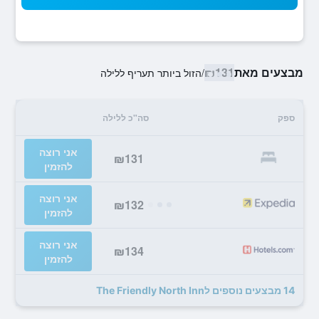
מבצעים מאת
₪131
/
הזול ביותר תעריף ללילה
ספק
סה"כ ללילה
אני רוצה
₪131
להזמין
אני רוצה
₪132
להזמין
אני רוצה
₪134
להזמין
14 מבצעים נוספים לThe Friendly North Inn