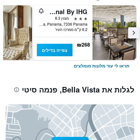
Holiday Inn Panama Canal By IHG
3 כוכבים
מצוין 8.3
Ave. Omar Torrijos Herrera, Panama, 7336 Panama, פנמה סיטי, פנמה
6.2 ק״מ ממרכז העיר
₪268
צפייה בדילים
תראו לי עוד מלונות מומלצים
לגלות את Bella Vista, פנמה סיטי