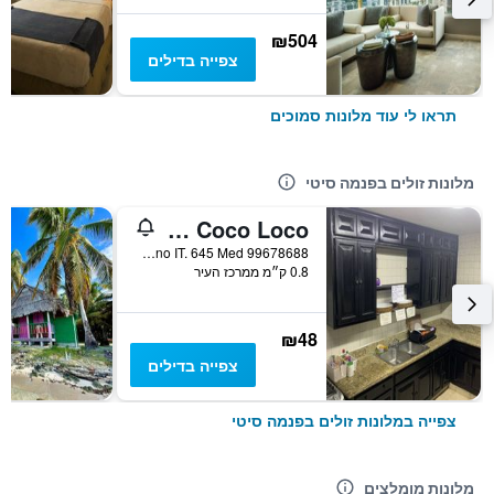
₪504
צפייה בדילים
תראו לי עוד מלונות סמוכים
מלונות זולים בפנמה סיטי
Hostel Loco Coco Loco
Bella Vista,Campo Alegre 10600 N 5A Consul Finl Poste 5B 05 22 51 Distr. En Mano IT. 645 Med 99678688, פנמה סיטי, פנמה
0.8 ק״מ ממרכז העיר
₪48
צפייה בדילים
צפייה במלונות זולים בפנמה סיטי
מלונות מומלצים