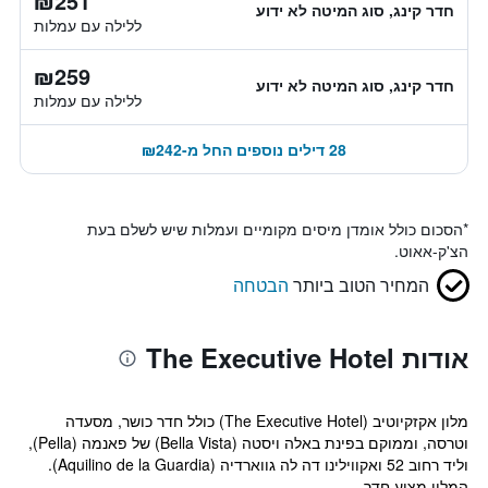
₪251
חדר קינג, סוג המיטה לא ידוע
ללילה עם עמלות
₪259
חדר קינג, סוג המיטה לא ידוע
ללילה עם עמלות
28 דילים נוספים החל מ-₪242
*
הסכום כולל אומדן מיסים מקומיים ועמלות שיש לשלם בעת
הצ'ק-אאוט.
המחיר הטוב ביותר
הבטחה
אודות The Executive Hotel
מלון אקזקיוטיב (The Executive Hotel) כולל חדר כושר, מסעדה
וטרסה, וממוקם בפינת באלה ויסטה (Bella Vista) של פאנמה (Pella),
וליד רחוב 52 ואקווילינו דה לה גווארדיה (Aquilino de la Guardia).
המלון מציע חדר...