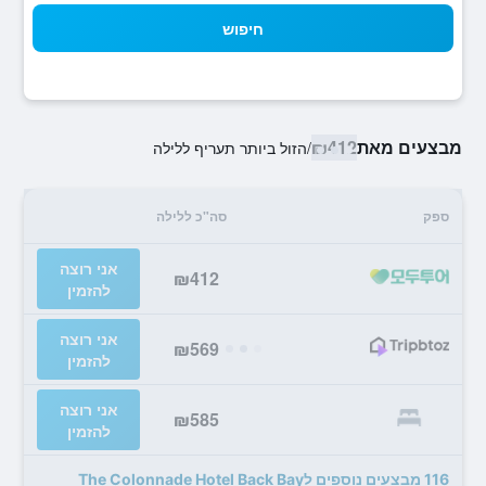
חיפוש
מבצעים מאת
₪412
/
הזול ביותר תעריף ללילה
ספק
סה"כ ללילה
אני רוצה
₪412
להזמין
אני רוצה
₪569
להזמין
אני רוצה
₪585
להזמין
116 מבצעים נוספים לThe Colonnade Hotel Back Bay