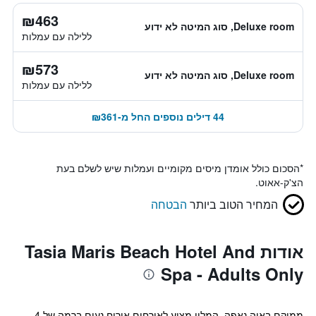
₪463
Deluxe room, סוג המיטה לא ידוע
ללילה עם עמלות
₪573
Deluxe room, סוג המיטה לא ידוע
ללילה עם עמלות
44 דילים נוספים החל מ-₪361
*
הסכום כולל אומדן מיסים מקומיים ועמלות שיש לשלם בעת
הצ'ק-אאוט.
המחיר הטוב ביותר
הבטחה
אודות Tasia Maris Beach Hotel And
Spa - Adults Only
ממוקם באיה נאפה, המלון מציע לאורחים אירוח נעים ברמה של 4