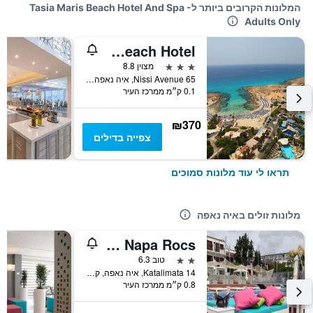
המלונות הקרובים ביותר לTasia Maris Beach Hotel And Spa -
Adults Only
Anonymous Beach Hotel
3 כוכבים
מצוין 8.8
Nissi Avenue 65, איה נאפה, קפריסין
0.1 ק״מ ממרכז העיר
₪370
צפייה בדילים
תראו לי עוד מלונות סמוכים
מלונות זולים באיה נאפה
Pambos Napa Rocs
2 כוכבים
טוב 6.3
14 Katalimata, איה נאפה, קפריסין
0.8 ק״מ ממרכז העיר