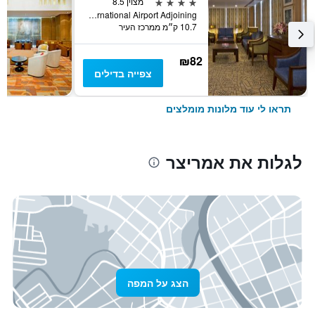
4 כוכבים
מצוין 8.5
Opposite International Airport Adjoining, אמריצר, הודו
10.7 ק״מ ממרכז העיר
₪82
צפייה בדילים
תראו לי עוד מלונות מומלצים
לגלות את אמריצר
הצג על המפה