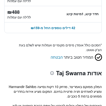
ללילה עם עמלות
₪488
חדר קינג, 1מיטת קינג
ללילה עם עמלות
42 דילים נוספים החל מ-₪159
*
הסכום כולל אומדן מיסים מקומיים ועמלות שיש לשלם בעת
הצ'ק-אאוט.
המחיר הטוב ביותר
הבטחה
אודות Taj Swarna
המלון ממוקם באמריצר, מרחק 10 דקות נסיעה מHarmandir Sahib
ומציע לאורחים חניה פרטית בחינם. המקום מציע אירוח בחדרים
ממוזגים ברמת 5 כוכבים.
האורחים של המלון יכולים להירגע על שפת בריכת השחייה או לנצ...