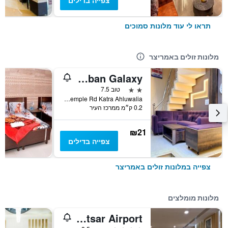
צפייה בדילים
תראו לי עוד מלונות סמוכים
מלונות זולים באמריצר
Urban Square by Urban Galaxy
2 כוכבים
טוב 7.5
Golden Temple Rd Katra Ahluwalia, אמריצר, הודו
0.2 ק״מ ממרכז העיר
₪21
צפייה בדילים
צפייה במלונות זולים באמריצר
מלונות מומלצים
Park Inn by Radisson Amritsar Airport