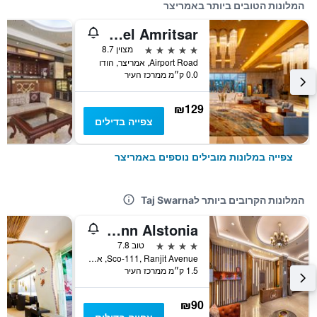
המלונות הטובים ביותר באמריצר
Radisson Blu Hotel Amritsar
5 כוכבים
מצוין 8.7
Airport Road, אמריצר, הודו
0.0 ק״מ ממרכז העיר
₪129
צפייה בדילים
צפייה במלונות מובילים נוספים באמריצר
המלונות הקרובים ביותר לTaj Swarna
Comfort Inn Alstonia
4 כוכבים
טוב 7.8
Sco-111, Ranjit Avenue, אמריצר, הודו
1.5 ק״מ ממרכז העיר
₪90