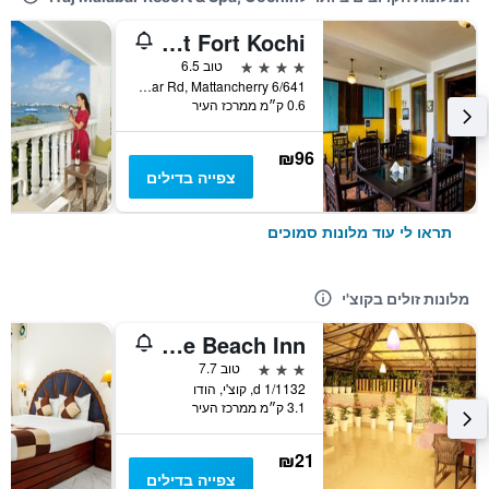
Bloom Boutique Waterfront Fort Kochi
4 כוכבים
טוב 6.5
6/641 Bazaar Rd, Mattancherry, קוצ'י, הודו
0.6 ק״מ ממרכז העיר
₪96
צפייה בדילים
תראו לי עוד מלונות סמוכים
מלונות זולים בקוצ'י
The Waves By The Beach Inn
3 כוכבים
טוב 7.7
1/1132 d, קוצ'י, הודו
3.1 ק״מ ממרכז העיר
₪21
צפייה בדילים