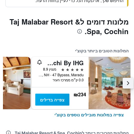
החיפוש שלך, או לנקות הכל כדי לעיין בחוות הדעת.
מלונות דומים לTaj Malabar Resort &
Spa, Cochin.
המלונות הטובים ביותר בקוצ'י
Crowne Plaza Kochi By IHG
5 כוכבים
מצוין 8.9
XI/641 A Kundanoor Junction, NH - 47 Bypass, Maradu, קוצ'י, הודו
0.0 ק״מ ממרכז העיר
₪234
צפייה בדילים
צפייה במלונות מובילים נוספים בקוצ'י
המלונות הקרובים ביותר לTaj Malabar Resort & Spa, Cochin.