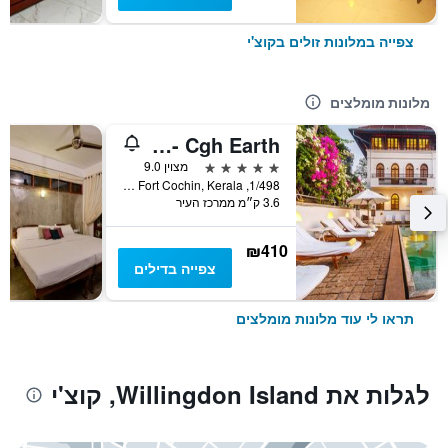
צפייה במלונות זולים בקוצ'י
מלונות מומלצים
Brunton Boatyard - Cgh Earth
5 כוכבים
מצוין 9.0
1/498, Calvetty Road, Fort Cochin, Kerala, קוצ'י, הודו
3.6 ק״מ ממרכז העיר
₪410
צפייה בדילים
תראו לי עוד מלונות מומלצים
לגלות את Willingdon Island, קוצ'י