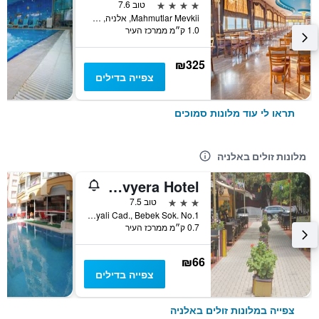
4 כוכבים
טוב 7.6
Mahmutlar Mevkii, אלניה, טורקיה
1.0 ק״מ ממרכז העיר
₪325
צפייה בדילים
תראו לי עוד מלונות סמוכים
מלונות זולים באלניה
Kleopatra Bavyera Hotel.
3 כוכבים
טוב 7.5
Saray Mah. Guzelyali Cad., Bebek Sok. No.1, אלניה, טורקיה
0.7 ק״מ ממרכז העיר
₪66
צפייה בדילים
צפייה במלונות זולים באלניה