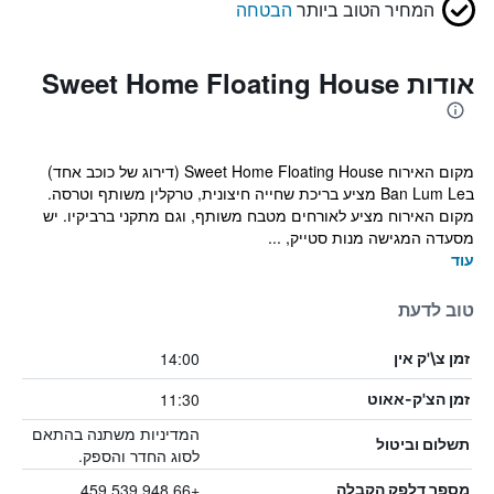
המחיר הטוב ביותר
הבטחה
אודות Sweet Home Floating House
מקום האירוח Sweet Home Floating House (דירוג של כוכב אחד)
בBan Lum Le מציע בריכת שחייה חיצונית, טרקלין משותף וטרסה.
מקום האירוח מציע לאורחים מטבח משותף, וגם מתקני ברביקיו. יש
מסעדה המגישה מנות סטייק, ...
עוד
טוב לדעת
14:00
זמן צ\'ק אין
11:30
זמן הצ'ק-אאוט
המדיניות משתנה בהתאם
תשלום וביטול
לסוג החדר והספק.
+66 948 539 459
מספר דלפק הקבלה