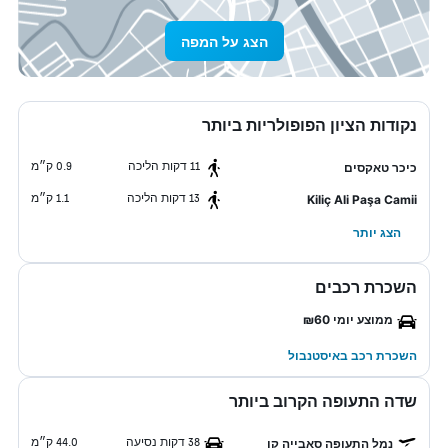
הצג על המפה
נקודות הציון הפופולריות ביותר
11 דקות הליכה
0.9 ק״מ
כיכר טאקסים
13 דקות הליכה
1.1 ק״מ
Kiliç Ali Paşa Camii
הצג יותר
השכרת רכבים
ממוצע יומי ₪60
השכרת רכב באיסטנבול
שדה התעופה הקרוב ביותר
38 דקות נסיעה
44.0 ק״מ
נמל התעופה סאבייה קן