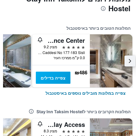
Hostel
המלונות הטובים ביותר באיסטנבול
Wyndham Grand Istanbul Levent Hotel & Conference Center
5 כוכבים
מצוין 9.2
Esentepe Mahallesi Buyukdere Caddesi No 177-183 Sisli, איסטנבול, טורקיה
0.0 ק״מ ממרכז העיר
₪486
צפייה בדילים
צפייה במלונות מובילים נוספים באיסטנבול
המלונות הקרובים ביותר לStay Inn Taksim Hostel
Rixos Pera Istanbul - Nickelodeon Play Access
5 כוכבים
מצוין 8.3