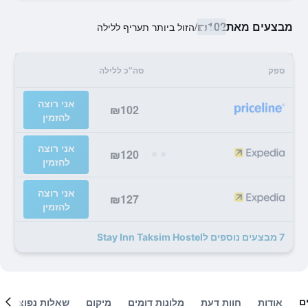
מבצעים מאת
₪102
/
הזול ביותר תעריף ללילה
ספק
סה"כ ללילה
אני רוצה
₪102
להזמין
אני רוצה
₪120
להזמין
אני רוצה
₪127
להזמין
7 מבצעים נוספים לStay Inn Taksim Hostel
ם
אודות
חוות דעת
מלונות דומים
מיקום
שאלות נפוצות