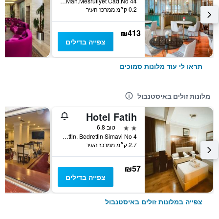
Kamerhatun Mah.Mesrutiyet Cad.No 44, איסטנבול, טורקיה
0.2 ק״מ ממרכז העיר
₪413
צפייה בדילים
תראו לי עוד מלונות סמוכים
מלונות זולים באיסטנבול
Hotel Fatih
2 כוכבים
טוב 6.8
Aksemsettin. Bedrettin Simavi No 4, איסטנבול, טורקיה
2.7 ק״מ ממרכז העיר
₪57
צפייה בדילים
צפייה במלונות זולים באיסטנבול