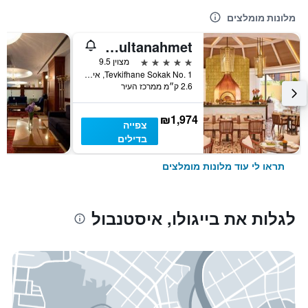
מלונות מומלצים
Four Seasons Hotel Istanbul at Sultanahmet
5 כוכבים
מצוין 9.5
Tevkifhane Sokak No. 1, איסטנבול, טורקיה
2.6 ק״מ ממרכז העיר
₪1,974
צפייה
בדילים
תראו לי עוד מלונות מומלצים
לגלות את בייגולו, איסטנבול