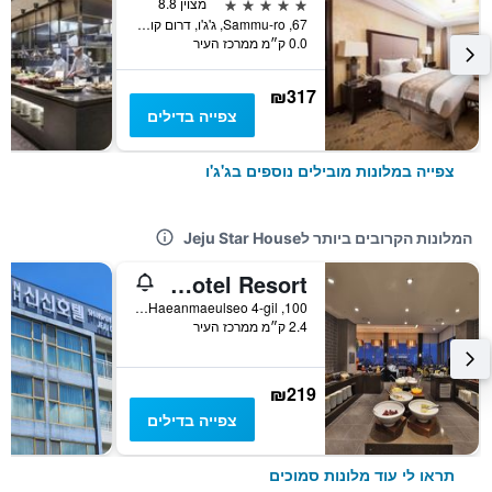
5 כוכבים
מצוין 8.8
67, Sammu-ro, ג'ג'ו, דרום קוריאה
0.0 ק״מ ממרכז העיר
₪317
צפייה בדילים
צפייה במלונות מובילים נוספים בג'ג'ו
המלונות הקרובים ביותר לJeju Star House
Camphortree Hotel Resort
100, Haeanmaeulseo 4-gil, ג'ג'ו, דרום קוריאה
2.4 ק״מ ממרכז העיר
₪219
צפייה בדילים
תראו לי עוד מלונות סמוכים