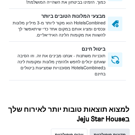
כמוך. הזמינו בביטחון את השהייה המושלמת!
מבצעי המלונות הטובים ביותר
HotelsCombined הוא מקור ליותר מ-3 מיליון מלונות
ונכסים ומציג אותם במקום אחד כדי שיתאפשר לך
להשוות את מקומות הלינה האידיאליים.
ביטול חינם
תוכניות משתנות - אנחנו מבינים את זה. וזו הסיבה
שאתם יכולים לחפש ולהזמין מלונות ומקומות לינה
בHotelsCombined מסוכנויות שמציעות ביטולים
בחינם
למצוא תוצאות טובות יותר לאירוח שלך
בJeju Star House
מדינות פופולריות
ערים פופולריות