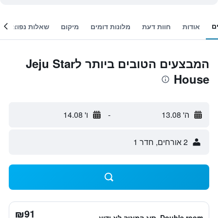
ם
אודות
חוות דעת
מלונות דומים
מיקום
שאלות נפוצות
המבצעים הטובים ביותר לJeju Star
House
ה' 13.08
-
ו' 14.08
2 אורחים, חדר 1
₪91
Double room, סוג המיטה לא ידוע