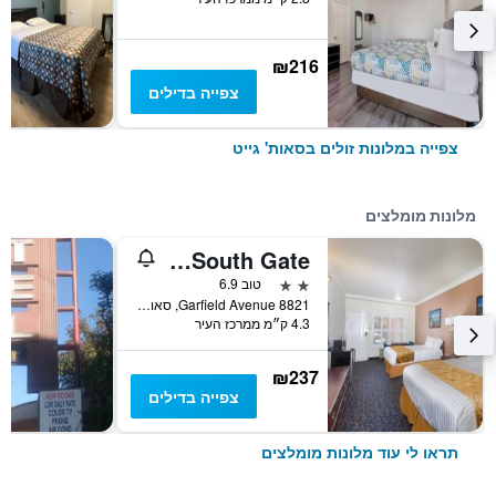
₪216
צפייה בדילים
צפייה במלונות זולים בסאות' גייט
מלונות מומלצים
Days Inn & Suites by Wyndham South Gate
2 כוכבים
טוב 6.9
8821 Garfield Avenue, סאות' גייט, CA, ארצות הברית
4.3 ק״מ ממרכז העיר
₪237
צפייה בדילים
תראו לי עוד מלונות מומלצים