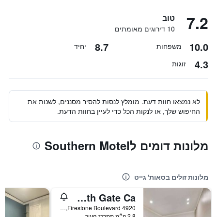
7.2
טוב
10 דירוגים מאומתים
8.7
10.0
משפחות
יחיד
4.3
זוגות
לא נמצאו חוות דעת. מומלץ לנסות להסיר מסננים, לשנות את
החיפוש שלך, או לנקות הכל כדי לעיין בחוות הדעת.
מלונות דומים לSouthern Motel
מלונות זולים בסאות' גייט
Motel 6 South Gate Ca
4920 Firestone Boulevard, סאות' גייט, CA, ארצות הברית
2.8 ק״מ ממרכז העיר