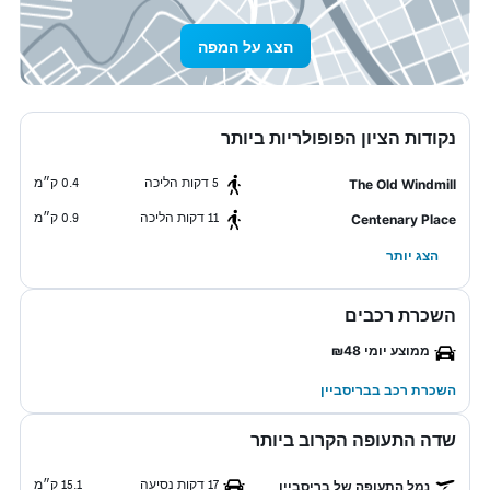
הצג על המפה
נקודות הציון הפופולריות ביותר
5 דקות הליכה
0.4 ק״מ
The Old Windmill
11 דקות הליכה
0.9 ק״מ
Centenary Place
הצג יותר
השכרת רכבים
ממוצע יומי ₪48
השכרת רכב בבריסביין
שדה התעופה הקרוב ביותר
17 דקות נסיעה
15.1 ק״מ
נמל התעופה של בריסביין