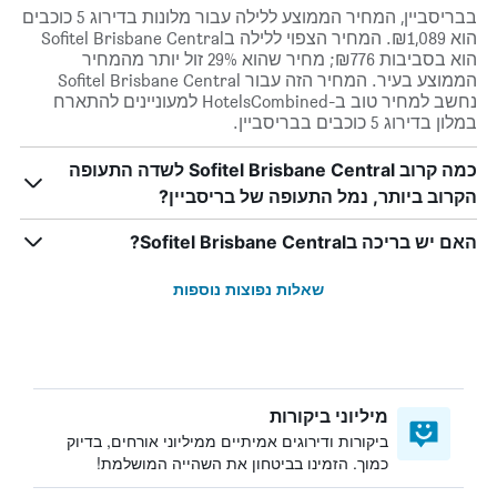
בבריסביין, המחיר הממוצע ללילה עבור מלונות בדירוג 5 כוכבים
הוא ₪1,089. המחיר הצפוי ללילה בSofitel Brisbane Central
הוא בסביבות ₪776; מחיר שהוא 29% זול יותר מהמחיר
הממוצע בעיר. המחיר הזה עבור Sofitel Brisbane Central
נחשב למחיר טוב ב-HotelsCombined למעוניינים להתארח
במלון בדירוג 5 כוכבים בבריסביין.
כמה קרוב Sofitel Brisbane Central לשדה התעופה
הקרוב ביותר, נמל התעופה של בריסביין?
האם יש בריכה בSofitel Brisbane Central?
שאלות נפוצות נוספות
מיליוני ביקורות
ביקורות ודירוגים אמיתיים ממיליוני אורחים, בדיוק
כמוך. הזמינו בביטחון את השהייה המושלמת!