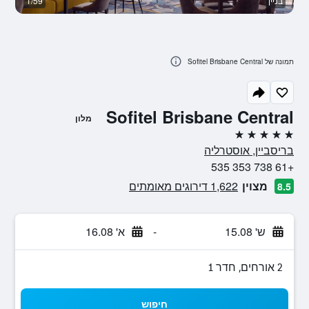
בניין
1/59
או
תמונה של Sofitel Brisbane Central
Sofitel Brisbane Central
מלון
5 כוכבים
בריסביין, אוסטרליה
+61 738 353 535
מצוין
1,622 דירוגים מאומתים
8.5
ש' 15.08
-
א' 16.08
2 אורחים, חדר 1
חיפוש