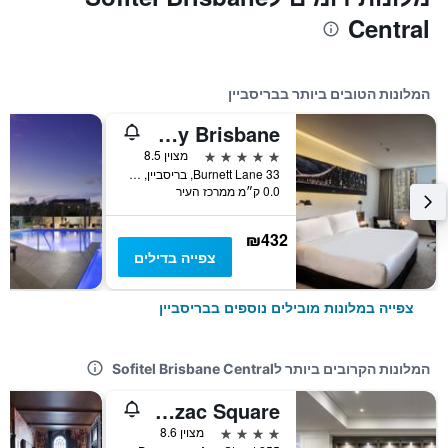
Central
המלונות הטובים ביותר בבריסביין
Hyatt Regency Brisbane
5 כוכבים
מצוין 8.5
33 Burnett Lane, בריסביין, QLD, אוסטרליה
0.0 ק״מ ממרכז העיר
₪432
צפייה בדילים
צפייה במלונות מובילים נוספים בבריסביין
המלונות הקרובים ביותר לSofitel Brisbane Central
Adina Apartment Hotel Brisbane Anzac Square
4 כוכבים
מצוין 8.6