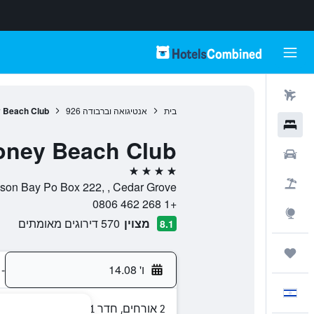
טיסות
בית
אנטיגואה וברבודה
926
 Beach Club
מלונות
oney Beach Club
רכבים
4 כוכבים
חבילות
Dickenson Bay Po Box 222, , Cedar Grove, סנט ג'ונס, אנטיג
+1 268 462 0806
Explore
מצוין
570 דירוגים מאומתים
8.1
טיולים ונסיעות
ו' 14.08
-
עִבְרִית
2 אורחים, חדר 1