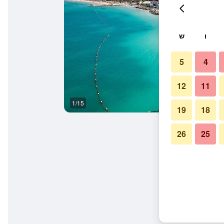
ו
ש
5
4
12
11
1/15
מרפסת
19
18
26
25