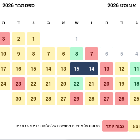
אוגוסט 2026
ספטמבר 2026
ש
ג
ד
ה
ו
ש
א
ב
ג
ד
ה
3
2
1
1
תעריף ללילה
10
9
8
7
6
8
7
6
5
4
אחר
כ ללילה
17
16
15
14
13
15
14
13
12
11
₪83
אני רוצה להזמין
24
23
22
21
20
22
21
20
19
18
30
29
28
27
29
28
27
26
25
תמונה של Siboney Beach Club
₪88
אני רוצה להזמין
₪93
אני רוצה להזמין
צע
גבוה יותר
מבוסס על מחירים ממוצעים של מלונות בדירוג 3 כוכבים.