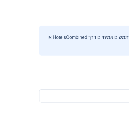
אנחנו אוספים ומציגים ביקורות וחוות דעת רק מהזמנות מאומתות שבוצעו על ידי משתמשים אמיתיים דרך HotelsCombined או