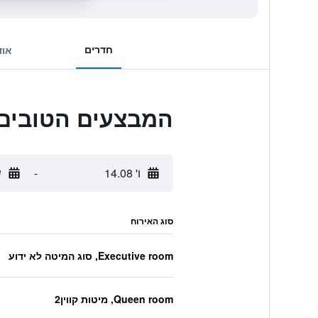
חדרים
אוד
המבצעים הטובים ביותר ל Club
ו' 14.08
-
ש
סוג האירוח
Executive room, סוג המיטה לא ידוע
Queen room, מיטות קווין2