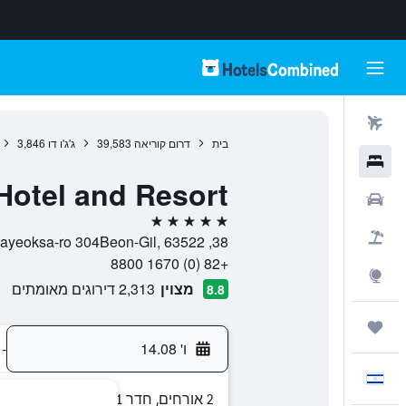
טיסות
בית
דרום קוריאה
39,583
ג'ג'ו דו
3,846
מלונות
otel and Resort
רכבים
5 כוכבים
חבילות
38, Sinhwayeoksa-ro 304Beon-Gil, 63522, סאוגוויפו, ג'ג'ו דו, דרום קוריאה
+82 (0) 1670 8800
Explore
מצוין
2,313 דירוגים מאומתים
8.8
טיולים ונסיעות
ו' 14.08
-
עִבְרִית
2 אורחים, חדר 1