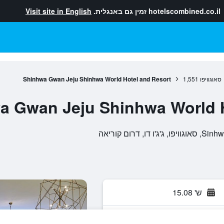
hotelscombined.co.il
זמין גם באנגלית.
Visit site in English
סאוגוויפו
1,551
Shinhwa Gwan Jeju Shinhwa World Hotel and Resort
a Gwan Jeju Shinhwa World H
ש' 15.08