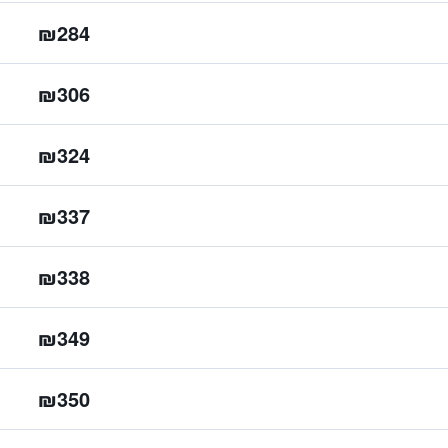
₪284
₪306
₪324
₪337
₪338
₪349
₪350