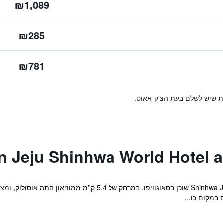
₪1,089
₪285
₪781
ות שיש לשלם בעת הצ'ק-אאוט.
מקום האירוח Shinhwa Jeju Shinhwa World Hotels שוכן בסאוגוויפו
 במקום כו...