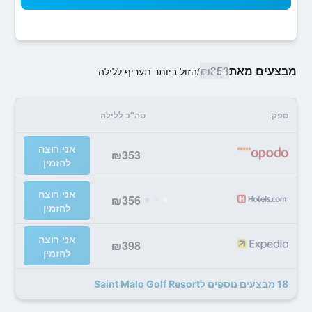
מבצעים מאת
₪353
/
הזול ביותר תעריף ללילה
ספק
סה"כ ללילה
אני רוצה
₪353
להזמין
אני רוצה
₪356
להזמין
אני רוצה
₪398
להזמין
18 מבצעים נוספים לSaint Malo Golf Resort