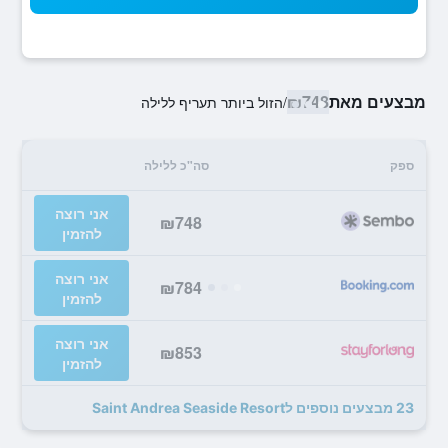
מבצעים מאת
₪748
/
הזול ביותר תעריף ללילה
ספק
סה"כ ללילה
אני רוצה
₪748
להזמין
אני רוצה
₪784
להזמין
אני רוצה
₪853
להזמין
23 מבצעים נוספים לSaint Andrea Seaside Resort