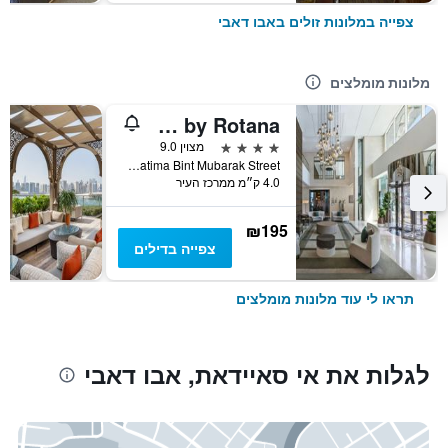
צפייה במלונות זולים באבו דאבי
מלונות מומלצים
Al Maha Arjaan by Rotana
4 כוכבים
מצוין 9.0
Fatima Bint Mubarak Street, אבו דאבי, איחוד האמירויות הערביות
4.0 ק״מ ממרכז העיר
₪195
צפייה בדילים
תראו לי עוד מלונות מומלצים
לגלות את אי סאיידאת, אבו דאבי