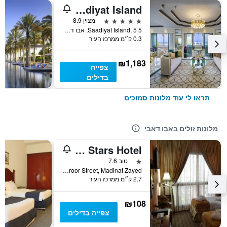
Rixos Premium Saadiyat Island
5 כוכבים
מצוין 8.9
Saadiyat Island, 5 5, אבו דאבי, איחוד האמירויות הערביות
0.3 ק״מ ממרכז העיר
₪1,183
צפייה
בדילים
תראו לי עוד מלונות סמוכים
מלונות זולים באבו דאבי
Palette Top Stars Hotel
כוכב 1
טוב 7.6
Muroor Street, Madinat Zayed, אבו דאבי, איחוד האמירויות הערביות
2.7 ק״מ ממרכז העיר
₪108
צפייה בדילים