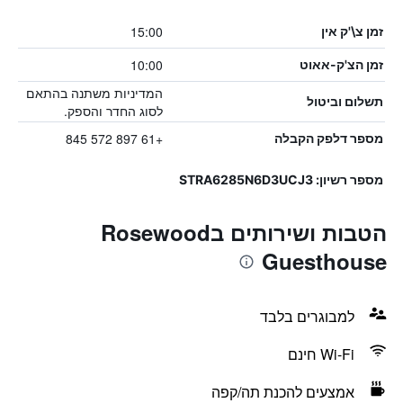
15:00
זמן צ\'ק אין
10:00
זמן הצ'ק-אאוט
המדיניות משתנה בהתאם
תשלום וביטול
לסוג החדר והספק.
+61 897 572 845
מספר דלפק הקבלה
מספר רשיון: STRA6285N6D3UCJ3
הטבות ושירותים בRosewood
Guesthouse
למבוגרים בלבד
Wi-Fi חינם
אמצעים להכנת תה/קפה