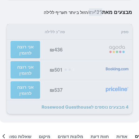
מבצעים מאת
₪436
/
הזול ביותר תעריף ללילה
ספק
סה"כ ללילה
אני רוצה
₪436
להזמין
אני רוצה
₪501
להזמין
אני רוצה
₪537
להזמין
4 מבצעים נוספים לRosewood Guesthouse
ם
אודות
חוות דעת
מלונות דומים
מיקום
שאלות נפוצות