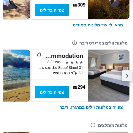
₪309
צפייה בדילים
תראו לי עוד מלונות סמוכים
מלונות זולים במרגרט ריבר
Vintages Accommodation
4 כוכבים
מצוין 8.2
31 Le Souef Street, מרגרט ריבר, WA, אוסטרליה
1.1 ק״מ ממרכז העיר
₪294
צפייה בדילים
צפייה במלונות זולים במרגרט ריבר
מלונות מומלצים