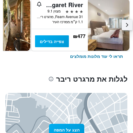
Prideau's of Margaret River
4 כוכבים
מצוין 9.1
31 Fearn Avenue, מרגרט ריבר, WA, אוסטרליה
1.1 ק״מ ממרכז העיר
₪477
צפייה בדילים
תראו לי עוד מלונות מומלצים
לגלות את מרגרט ריבר
הצג על המפה