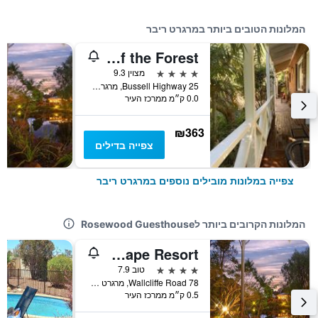
המלונות הטובים ביותר במרגרט ריבר
Edge of the Forest
4 כוכבים
מצוין 9.3
25 Bussell Highway, מרגרט ריבר, WA, אוסטרליה
0.0 ק״מ ממרכז העיר
₪363
צפייה בדילים
צפייה במלונות מובילים נוספים במרגרט ריבר
המלונות הקרובים ביותר לRosewood Guesthouse
Grande Escape Resort
4 כוכבים
טוב 7.9
78 Wallcliffe Road, מרגרט ריבר, WA, אוסטרליה
0.5 ק״מ ממרכז העיר