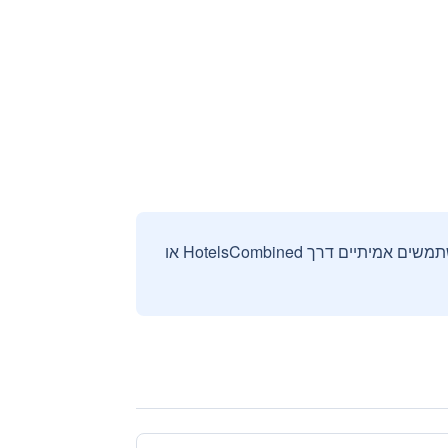
אנחנו אוספים ומציגים ביקורות וחוות דעת רק מהזמנות מאומתות שבוצעו על ידי משתמשים אמיתיים דרך HotelsCombined או