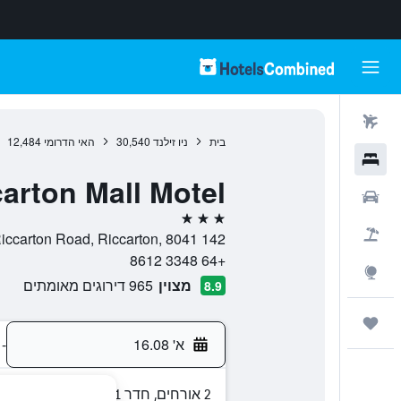
טיסות
בית
ניו זילנד
30,540
האי הדרומי
12,484
מלונות
arton Mall Motel
רכבים
3 כוכבים
חבילות
142 Riccarton Road, Riccarton, 8041, כרייסטצ'רץ', חבל קנטרברי, ניו זילנד
+64 3348 8612
Explore
מצוין
965 דירוגים מאומתים
8.9
טיולים ונסיעות
א' 16.08
-
2 אורחים, חדר 1