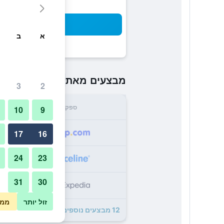
חיפו
א
ב
₪239
מבצעים מאת
/
הזול ביותר 
3
2
ספק
סה"
10
9
9
17
16
24
23
3
31
30
9
זול יותר
ממו
12 מבצעים נוספים לRiccarton Mall Motel