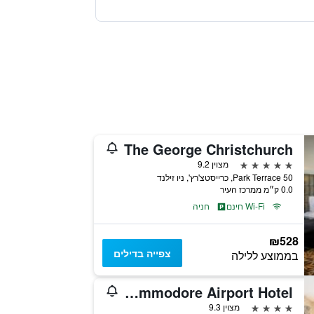
The George Christchurch
5 כוכבים
מצוין 9.2
50 Park Terrace, כרייסטצ'רץ', ניו זילנד
0.0 ק״מ ממרכז העיר
Wi-Fi חינם
חניה
₪528
צפייה בדילים
בממוצע ללילה
Commodore Airport Hotel
4 כוכבים
מצוין 9.3