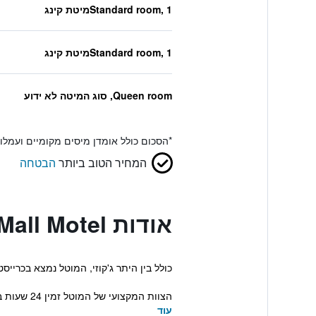
Standard room, 1מיטת קינג
Standard room, 1מיטת קינג
Queen room, סוג המיטה לא ידוע
*
הסכום כולל אומדן מיסים מקומיים ועמל
המחיר הטוב ביותר
הבטחה
אודות Riccarton Mall Motel
כולל בין היתר ג'קוזי, המוטל נמצא בכרייסטצ'רץ
הצוות המקצועי של המוטל זמין 24 שעות ביממה ותוכלו לקבל שירות צ'ק אין מזורז. לנוחיותכ...
עוד