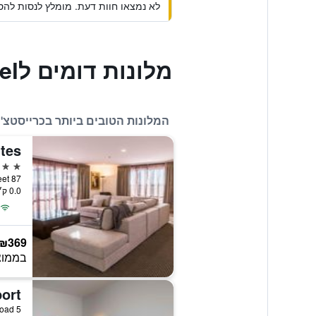
לא נמצאו חוות דעת. מומלץ לנסות להסי
מלונות דומים לRiccarton Mall Motel
המלונות הטובים ביותר בכרייסטצ'ר
ites
5 כוכבים
87 Kilmore Street, כרייסטצ'רץ', ניו זילנד
0.0 ק״מ ממרכז העיר
₪369
בממוצ
5 Peter Leeming Road, כרייסטצ'רץ', ניו זילנד