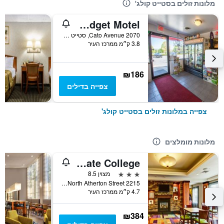
מלונות זולים בסטייט קולג'
Nittany Budget Motel
2070 Cato Avenue, סטייט קולג', PA, ארצות הברית
3.8 ק״מ ממרכז העיר
₪186
צפייה בדילים
צפייה במלונות זולים בסטייט קולג'
מלונות מומלצים
Fairfield Inn & Suites by Marriott State College
3 כוכבים
מצוין 8.5
2215 North Atherton Street, סטייט קולג', PA, ארצות הברית
4.7 ק״מ ממרכז העיר
₪384