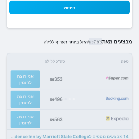
חיפוש
מבצעים מאת
₪353
/
הזול ביותר תעריף ללילה
ספק
סה"כ ללילה
אני רוצה
₪353
להזמין
אני רוצה
₪496
להזמין
אני רוצה
₪563
להזמין
14 מבצעים נוספים לResidence Inn by Marriott State College