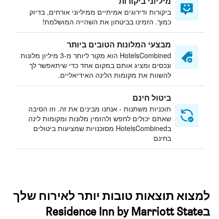
מיליוני ביקורות
ביקורות ודירוגים אמיתיים ממיליוני אורחים, בדיוק
כמוך. הזמינו בביטחון את השהייה המושלמת!
מבצעי המלונות הטובים ביותר
HotelsCombined הוא מקור ליותר מ-3 מיליון מלונות
ונכסים ומציג אותם במקום אחד כדי שיתאפשר לך
להשוות את מקומות הלינה האידיאליים.
ביטול חינם
תוכניות משתנות - אנחנו מבינים את זה. וזו הסיבה
שאתם יכולים לחפש ולהזמין מלונות ומקומות לינה
בHotelsCombined מסוכנויות שמציעות ביטולים
בחינם
למצוא תוצאות טובות יותר לאירוח שלך
בResidence Inn by Marriott State