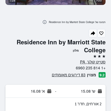
פטיו
1/28
ב
תמונה של Residence Inn by Marriott State College
Residence Inn by Marriott State
College
מלון
3 כוכבים
סטייט קולג', PA
+1 814 235 6960
מצוין
83 דירוגים מאומתים
9.2
ש' 15.08
-
א' 16.08
2 אורחים, חדר 1