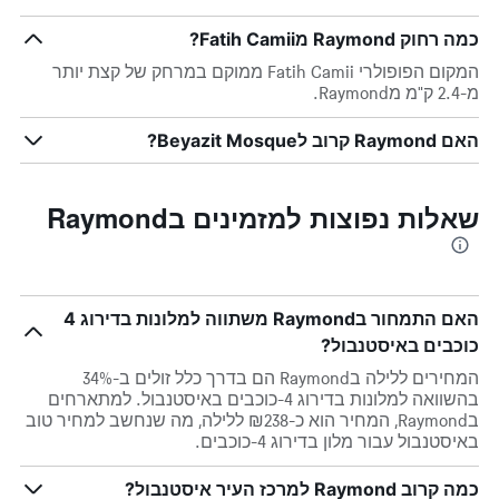
כמה רחוק Raymond מFatih Camii?
המקום הפופולרי Fatih Camii ממוקם במרחק של קצת יותר
מ-2.4 ק"מ מRaymond.
האם Raymond קרוב לBeyazit Mosque?
שאלות נפוצות למזמינים בRaymond
האם התמחור בRaymond משתווה למלונות בדירוג 4
כוכבים באיסטנבול?
המחירים ללילה בRaymond הם בדרך כלל זולים ב-34%
בהשוואה למלונות בדירוג 4-כוכבים באיסטנבול. למתארחים
בRaymond, המחיר הוא כ-₪238 ללילה, מה שנחשב למחיר טוב
באיסטנבול עבור מלון בדירוג 4-כוכבים.
כמה קרוב Raymond למרכז העיר איסטנבול?