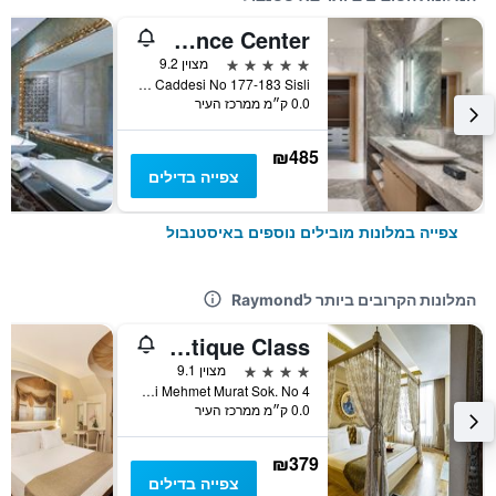
Wyndham Grand Istanbul Levent Hotel & Conference Center
5 כוכבים
מצוין 9.2
Esentepe Mahallesi Buyukdere Caddesi No 177-183 Sisli, איסטנבול, טורקיה
0.0 ק״מ ממרכז העיר
₪485
צפייה בדילים
צפייה במלונות מובילים נוספים באיסטנבול
המלונות הקרובים ביותר לRaymond
Hotel Sultania Boutique Class
4 כוכבים
מצוין 9.1
Ebusuud Caddesi Mehmet Murat Sok. No 4, איסטנבול, טורקיה
0.0 ק״מ ממרכז העיר
₪379
צפייה בדילים