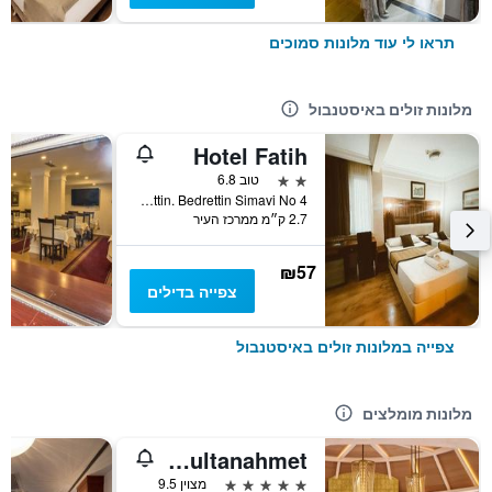
תראו לי עוד מלונות סמוכים
מלונות זולים באיסטנבול
Hotel Fatih
2 כוכבים
טוב 6.8
Aksemsettin. Bedrettin Simavi No 4, איסטנבול, טורקיה
2.7 ק״מ ממרכז העיר
₪57
צפייה בדילים
צפייה במלונות זולים באיסטנבול
מלונות מומלצים
Four Seasons Hotel Istanbul at Sultanahmet
5 כוכבים
מצוין 9.5