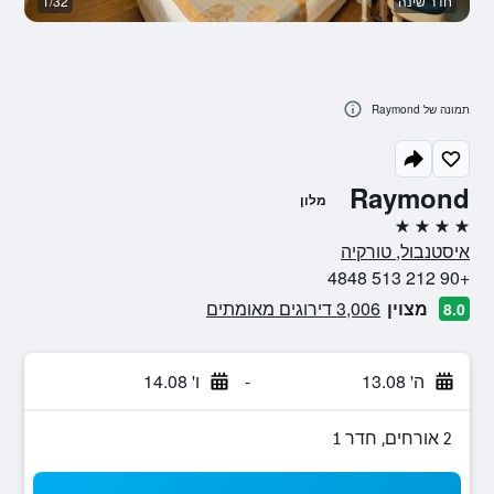
חדר שינה
1/32
ח
תמונה של Raymond
Raymond
מלון
4 כוכבים
איסטנבול, טורקיה
+90 212 513 4848
מצוין
3,006 דירוגים מאומתים
8.0
ה' 13.08
-
ו' 14.08
2 אורחים, חדר 1