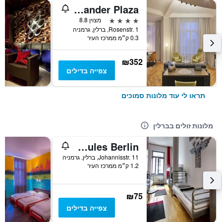
Classik Hotel Alexander Plaza
4 כוכבים
מצוין 8.8
Rosenstr. 1, ברלין, גרמניה
0.3 ק״מ ממרכז העיר
₪352
צפייה בדילים
תראו לי עוד מלונות סמוכים
מלונות זולים בברלין
Heart of Gold Hostel & Capsules Berlin
Johannisstr. 11, ברלין, גרמניה
1.2 ק״מ ממרכז העיר
₪75
צפייה בדילים