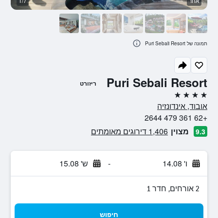
אחר
1/7
א
תמונה של Puri Sebali Resort
Puri Sebali Resort
ריזורט
4 כוכבים
אובוד, אינדונזיה
+62 361 479 2644
מצוין
1,406 דירוגים מאומתים
9.3
ו' 14.08
-
ש' 15.08
2 אורחים, חדר 1
חיפוש