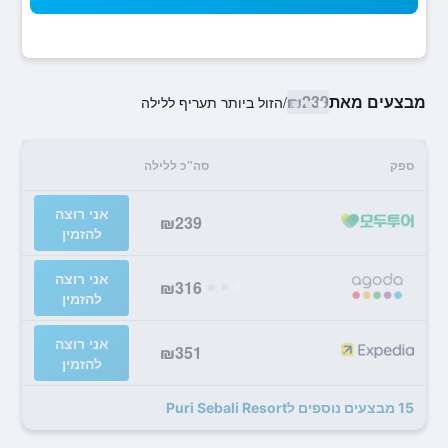
מבצעים מאת
₪239
/
הזול ביותר תעריף ללילה
ספק
סה"כ ללילה
אני רוצה
₪239
להזמין
אני רוצה
₪316
להזמין
אני רוצה
₪351
להזמין
15 מבצעים נוספים לPuri Sebali Resort