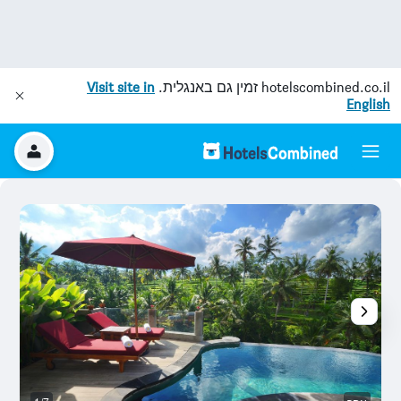
hotelscombined.co.il
זמין גם באנגלית.
Visit site in
English