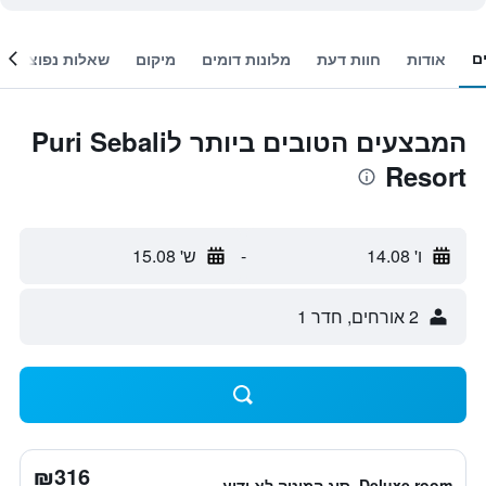
ם
אודות
חוות דעת
מלונות דומים
מיקום
שאלות נפוצות
המבצעים הטובים ביותר לPuri Sebali
Resort
ו' 14.08
-
ש' 15.08
2 אורחים, חדר 1
₪316
Deluxe room, סוג המיטה לא ידוע