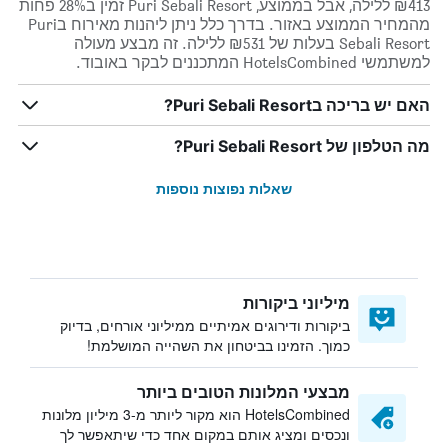
₪413 ללילה, אבל בממוצע, Puri Sebali Resort זמין ב28% פחות
מהמחיר הממוצע באזור. בדרך כלל ניתן ליהנות מאירוח בPuri
Sebali Resort בעלות של ₪531 ללילה. זה מבצע מעולה
למשתמשי HotelsCombined המתכננים לבקר באובוד.
האם יש בריכה בPuri Sebali Resort?
מה הטלפון של Puri Sebali Resort?
שאלות נפוצות נוספות
מיליוני ביקורות
ביקורות ודירוגים אמיתיים ממיליוני אורחים, בדיוק
כמוך. הזמינו בביטחון את השהייה המושלמת!
מבצעי המלונות הטובים ביותר
HotelsCombined הוא מקור ליותר מ-3 מיליון מלונות
ונכסים ומציג אותם במקום אחד כדי שיתאפשר לך