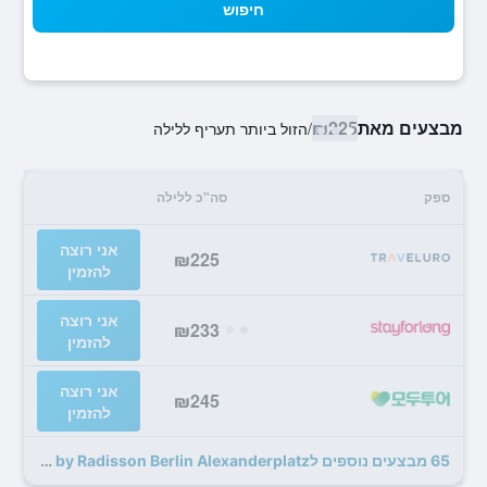
חיפוש
מבצעים מאת
₪225
/
הזול ביותר תעריף ללילה
ספק
סה"כ ללילה
אני רוצה
₪225
להזמין
אני רוצה
₪233
להזמין
אני רוצה
₪245
להזמין
65 מבצעים נוספים לPark Inn by Radisson Berlin Alexanderplatz