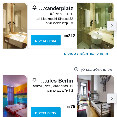
H2 Hotel Berlin Alexanderplatz
2 כוכבים
מצוין 8.2
Karl-Liebknecht-Strasse 32, ברלין, גרמניה
0.3 ק״מ ממרכז העיר
₪312
צפייה בדילים
תראו לי עוד מלונות סמוכים
מלונות זולים בברלין
Heart of Gold Hostel & Capsules Berlin
Johannisstr. 11, ברלין, גרמניה
1.2 ק״מ ממרכז העיר
₪75
צפייה בדילים