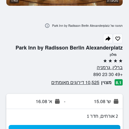
מסעדה
1/45
א
תמונה של Park Inn by Radisson Berlin Alexanderplatz
Park Inn by Radisson Berlin Alexanderplatz
מלון
4 כוכבים
ברלין, גרמניה
+49 30 23 890
מצוין
10,525 דירוגים מאומתים
8.1
ש' 15.08
-
א' 16.08
2 אורחים, חדר 1