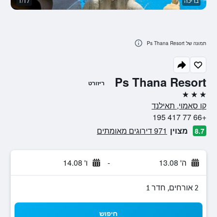
בריכה
1/17
א
תמונה של Ps Thana Resort
Ps Thana Resort
ריזורט
3 כוכבים
קו סאמוי, תאילנד
+66 77 417 195
מצוין
971 דירוגים מאומתים
8.7
ה' 13.08
-
ו' 14.08
2 אורחים, חדר 1
חיפוש