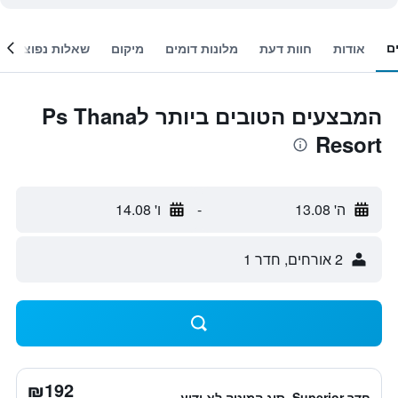
ם
אודות
חוות דעת
מלונות דומים
מיקום
שאלות נפוצות
המבצעים הטובים ביותר לPs Thana
Resort
ה' 13.08
-
ו' 14.08
2 אורחים, חדר 1
₪192
חדר Superior, סוג המיטה לא ידוע