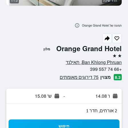
חדר שינה
1/13
ח
תמונה של Orange Grand Hotel
Orange Grand Hotel
מלון
2 כוכבים
Ban Khlong Phruan, תאילנד
+66 74 557 399
מצוין
75 דירוגים מאומתים
8.3
ו' 14.08
-
ש' 15.08
2 אורחים, חדר 1
חיפוש