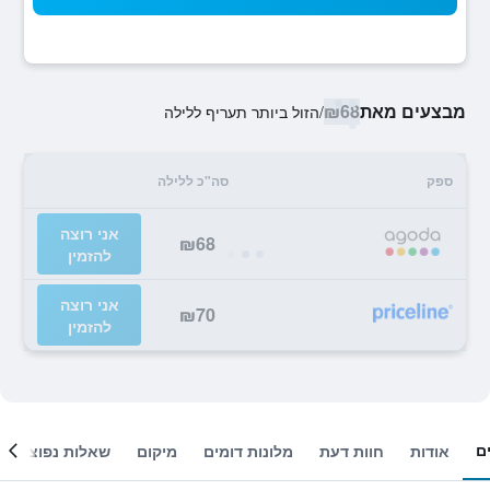
מבצעים מאת
₪68
/
הזול ביותר תעריף ללילה
ספק
סה"כ ללילה
אני רוצה
₪68
להזמין
אני רוצה
₪70
להזמין
ם
אודות
חוות דעת
מלונות דומים
מיקום
שאלות נפוצות