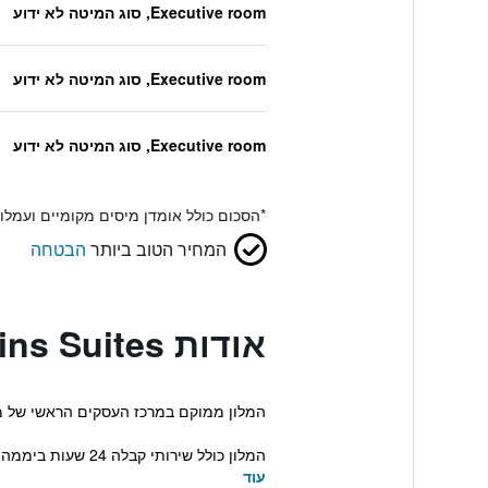
Executive room, סוג המיטה לא ידוע
Executive room, סוג המיטה לא ידוע
Executive room, סוג המיטה לא ידוע
*
הסכום כולל אומדן מיסים מקומיים ועמל
המחיר הטוב ביותר
הבטחה
אודות Oaks Melbourne on Collins Suites
המלון ממוקם במרכז העסקים הראשי של מלבורן, רק 10 דקות הליכה אל Collins Street והאקווריום של מלבורן. שו
המלון כולל שירותי קבלה 24 שעות ביממה כמו גם אינטרנט אלחוטי חינם ב...
עוד