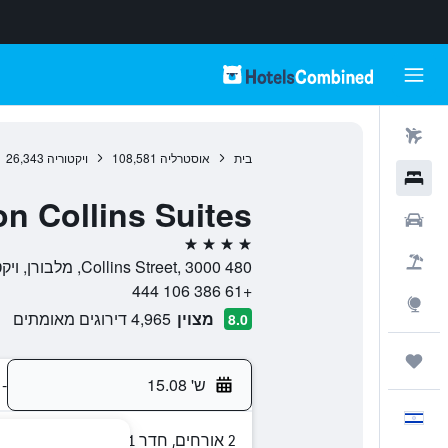
טיסות
בית
אוסטרליה
108,581
ויקטוריה
26,343
מלונות
n Collins Suites
רכבים
4 כוכבים
חבילות
480 Collins Street, 3000, מלבורן, ויקטוריה, אוסטרליה
+61 386 106 444
Explore
מצוין
4,965 דירוגים מאומתים
8.0
טיולים ונסיעות
ש' 15.08
-
עִבְרִית
2 אורחים, חדר 1