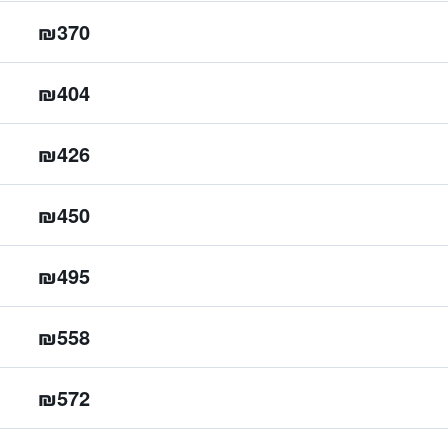
₪370
₪404
₪426
₪450
₪495
₪558
₪572