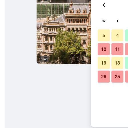
ו
ש
5
4
12
11
1/41
נוף חיצוני
19
18
26
25