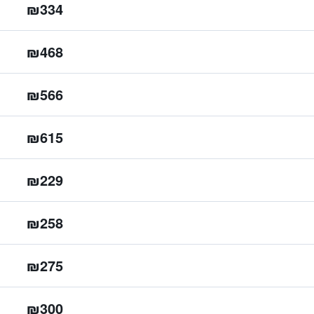
₪334
₪468
₪566
₪615
₪229
₪258
₪275
₪300