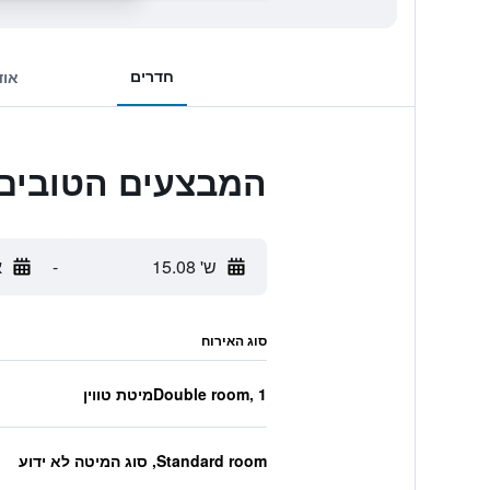
חדרים
אוד
המבצעים הטובים ביותר לCollins Suites
ש' 15.08
-
א
סוג האירוח
Double room, 1מיטת טווין
Standard room, סוג המיטה לא ידוע