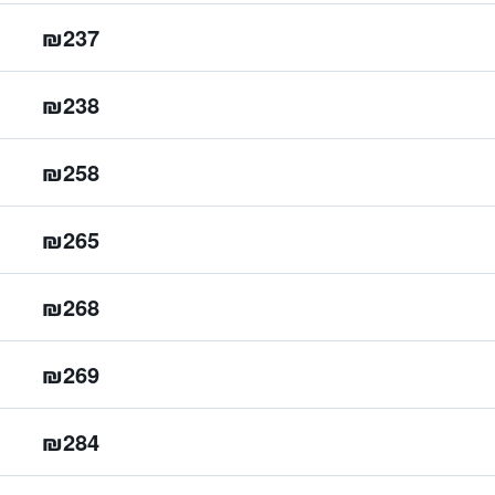
₪237
₪238
₪258
₪265
₪268
₪269
₪284