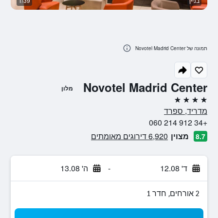
בניין
1/39
חד
תמונה של Novotel Madrid Center
Novotel Madrid Center
מלון
4 כוכבים
מדריד, ספרד
+34 912 214 060
מצוין
6,920 דירוגים מאומתים
8.7
ד' 12.08
-
ה' 13.08
2 אורחים, חדר 1