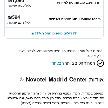
₪1,090
חדר קינג, סוג המיטה לא ידוע
ללילה עם עמלות
₪594
Double room, סוג המיטה לא ידוע
ללילה עם עמלות
77 דילים נוספים החל מ-₪397
*
הסכום כולל אומדן מיסים מקומיים ועמלות שיש לשלם בעת
הצ'ק-אאוט.
המחיר הטוב ביותר
הבטחה
אודות Novotel Madrid Center
ממוקם במדריד, המלון נמצא במרחק נסיעה קצר מהארמון המלכותי
של מדריד ומציע חניה פרטית. כולל בין היתר מרכז כושר, וגם אינטרנט
אלחוטי חינם באזורים ציבוריים, חדרי דיונים ובריכה (בעונה).