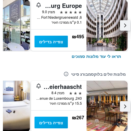
Sofitel Luxembourg Europe
5 כוכבים
מצוין 9.0
6, Rue du Fort Niedergruenewald, לוקסמבורג סיטי, מחוז לוקסמבורג, לוקסמבורג
0.1 ק״מ ממרכז העיר
₪495
צפייה בדילים
תראו לי עוד מלונות סמוכים
מלונות זולים בלוקסמבורג סיטי
Brasserie Beierhaascht
3 כוכבים
מצוין 8.4
240, Avenue de Luxembourg, לוקסמבורג סיטי, מחוז לוקסמבורג, לוקסמבורג
15.5 ק״מ ממרכז העיר
₪267
צפייה בדילים