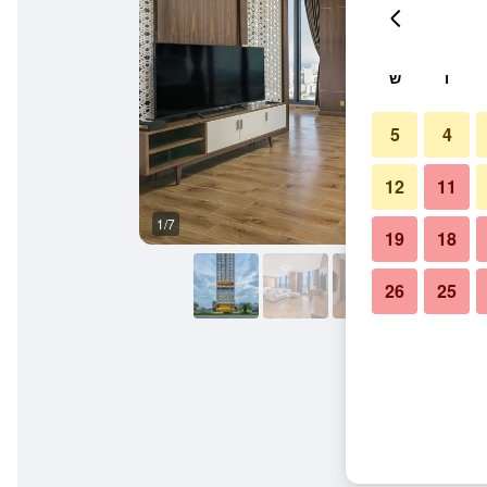
ו
ש
5
4
12
11
1/7
סלון
19
18
26
25