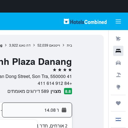
טיסות
בית
וייטנאם
52,039
דה נאנג
3,922
ng
מלונות
nh Plaza Danang
רכבים
4 כוכבים
חבילות
41 Pham Van Dong Street, Son Tra, 550000, דה נאנג, דא נאנג, וייטנאם
+84 912 614 411
Explore
מצוין
589 דירוגים מאומתים
8.8
טיולים ונסיעות
ו' 14.08
-
עִבְרִית
2 אורחים, חדר 1