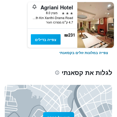
Agriani Hotel
3 כוכבים
מצוין 8.0
4th Km Xanthi-Drama Road, קסאנתי, יוון
4.7 ק״מ ממרכז העיר
₪231
צפייה בדילים
צפייה במלונות זולים בקסאנתי
לגלות את קסאנתי