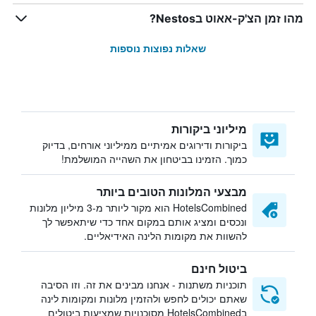
מהו זמן הצ'ק-אאוט בNestos?
שאלות נפוצות נוספות
מיליוני ביקורות
ביקורות ודירוגים אמיתיים ממיליוני אורחים, בדיוק
כמוך. הזמינו בביטחון את השהייה המושלמת!
מבצעי המלונות הטובים ביותר
HotelsCombined הוא מקור ליותר מ-3 מיליון מלונות
ונכסים ומציג אותם במקום אחד כדי שיתאפשר לך
להשוות את מקומות הלינה האידיאליים.
ביטול חינם
תוכניות משתנות - אנחנו מבינים את זה. וזו הסיבה
שאתם יכולים לחפש ולהזמין מלונות ומקומות לינה
בHotelsCombined מסוכנויות שמציעות ביטולים