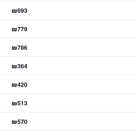
₪693
₪779
₪786
₪364
₪420
₪513
₪570