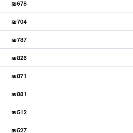
₪678
₪704
₪787
₪826
₪871
₪881
₪512
₪527