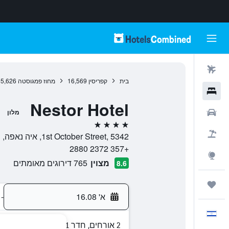
טיסות
בית
קפריסין
16,569
מחוז פמגוסטה
5,626
מלונות
Nestor Hotel
רכבים
מלון
4 כוכבים
חבילות
1st October Street, 5342, איה נאפה, מחוז פמגוסטה, קפריסין
+357 2372 2880
Explore
מצוין
765 דירוגים מאומתים
8.6
טיולים ונסיעות
א' 16.08
-
עִבְרִית
2 אורחים, חדר 1