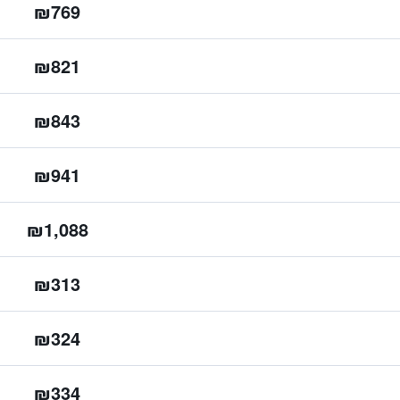
₪769
₪821
₪843
₪941
₪1,088
₪313
₪324
₪334