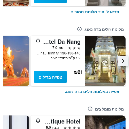
תראו לי עוד מלונות סמוכים
מלונות זולים בדה נאנג
Moonlight Hotel Da Nang
3 כוכבים
טוב 7.0
136-138-140 Phan Chau Trinh St, דה נאנג, וייטנאם
1.9 ק״מ ממרכז העיר
₪21
צפייה בדילים
צפייה במלונות זולים בדה נאנג
מלונות מומלצים
Legend Boutique Hotel
4 כוכבים
מצוין 9.0