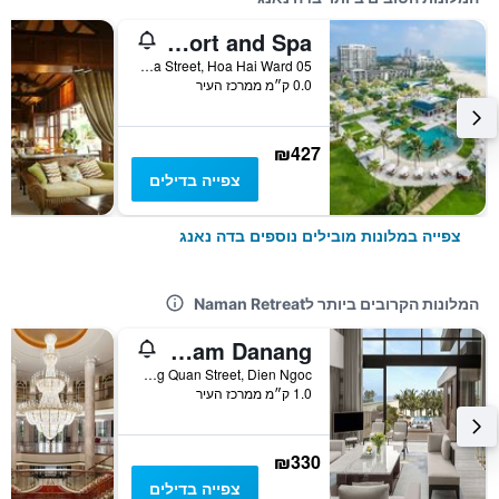
Hyatt Regency Danang Resort and Spa
05 Truong Sa Street, Hoa Hai Ward, דה נאנג, וייטנאם
0.0 ק״מ ממרכז העיר
₪427
צפייה בדילים
צפייה במלונות מובילים נוספים בדה נאנג
המלונות הקרובים ביותר לNaman Retreat
Shilla Monogram Danang
Lac Long Quan Street, Dien Ngoc, דה נאנג, וייטנאם
1.0 ק״מ ממרכז העיר
₪330
צפייה בדילים