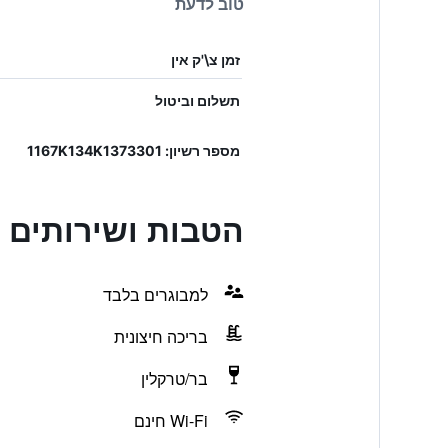
טוב לדעת
זמן צ\'ק אין
תשלום וביטול
מספר רשיון: 1167K134K1373301
הטבות ושירותים בhical Blue Luxury Suites
למבוגרים בלבד
בריכה חיצונית
בר/טרקלין
Wi-Fi חינם