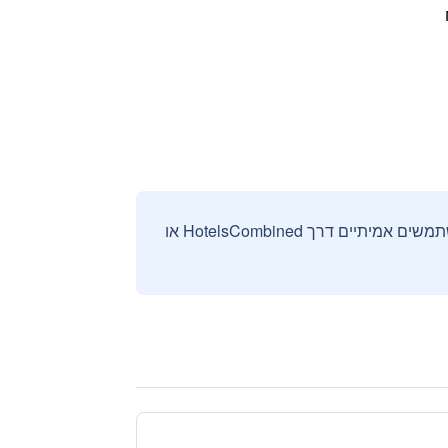
אנחנו אוספים ומציגים ביקורות וחוות דעת רק מהזמנות מאומתות שבוצעו על ידי משתמשים אמיתיים דרך HotelsCombined או