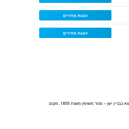
הצגת מחירים
הצגת מחירים
מקום האירוח מיטיקל בלו לאקז'רי סוויטס (Mythical Blue Luxury Suites) נמצא בקצה הגבעה השלווה של פירה. הוא נמצא בבניין ישן – מנזר משופץ משנת 1855. מקום