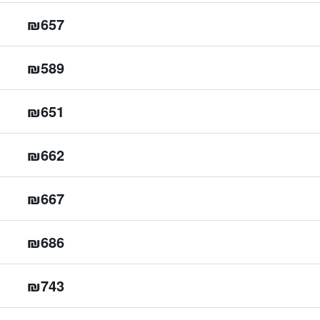
₪657
₪589
₪651
₪662
₪667
₪686
₪743