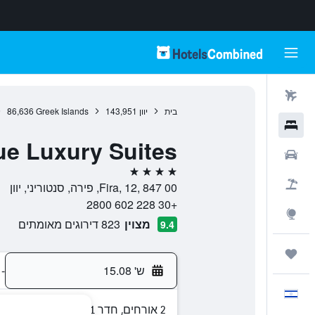
טיסות
בית
יוון
143,951
Greek Islands
86,636
מלונות
ue Luxury Suites
רכבים
4 כוכבים
חבילות
Fira, 12, 847 00, פירה, סנטוריני, יוון
+30 228 602 2800
Explore
מצוין
823 דירוגים מאומתים
9.4
טיולים ונסיעות
ש' 15.08
-
עִבְרִית
2 אורחים, חדר 1