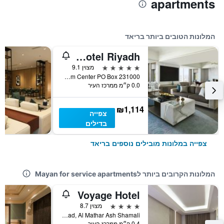
apartments
המלונות הטובים ביותר בריאד
Four Seasons Hotel Riyadh
5 כוכבים
מצוין 9.1
Kingdom Center PO Box 231000, ריאד, ערב הסעודית
0.0 ק״מ ממרכז העיר
₪1,114
צפייה
בדילים
צפייה במלונות מובילים נוספים בריאד
המלונות הקרובים ביותר לMayan for service apartments
Voyage Hotel
4 כוכבים
מצוין 8.7
Orouba Road, Al Mathar Ash Shamali, ריאד, ערב הסעודית
0.4 ק״מ ממרכז העיר