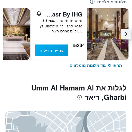
מלונות מומלצים
Holiday Inn Riyadh - Al Qasr By IHG
5 כוכבים
מצוין 8.8
Olaya District King Fahd Road, ריאד, ערב הסעודית
3.5 ק״מ ממרכז העיר
₪234
צפייה בדילים
תראו לי עוד מלונות מומלצים
לגלות את Umm Al Hamam Al
Gharbi, ריאד