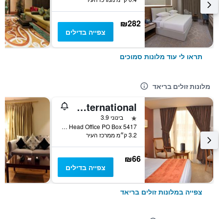
₪282
צפייה בדילים
תראו לי עוד מלונות סמוכים
מלונות זולים בריאד
Reef Al Malaz Hotel International
כוכב 1
בינוני 3.9
King Abdul Aziz Rd, Behind Samba Bank Head Office PO Box 5417, ריאד, ערב הסעודית
3.2 ק״מ ממרכז העיר
₪66
צפייה בדילים
צפייה במלונות זולים בריאד