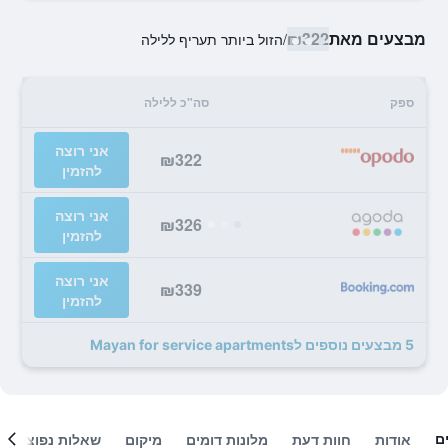
מבצעים מאת
₪322
/
הזול ביותר תעריף ללילה
ספק
סה"כ ללילה
אני רוצה
₪322
להזמין
אני רוצה
₪326
להזמין
אני רוצה
₪339
להזמין
5 מבצעים נוספים לMayan for service apartments
ם
אודות
חוות דעת
מלונות דומים
מיקום
שאלות נפוצות