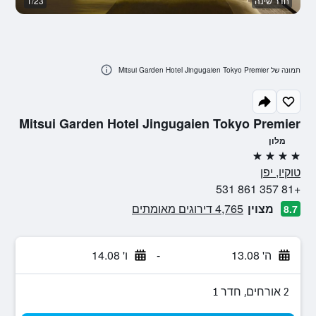
חדר שינה
1/23
טר
תמונה של Mitsui Garden Hotel Jingugaien Tokyo Premier
Mitsui Garden Hotel Jingugaien Tokyo Premier
מלון
4 כוכבים
טוקיו, יפן
+81 357 861 531
מצוין
4,765 דירוגים מאומתים
8.7
ה' 13.08
-
ו' 14.08
2 אורחים, חדר 1