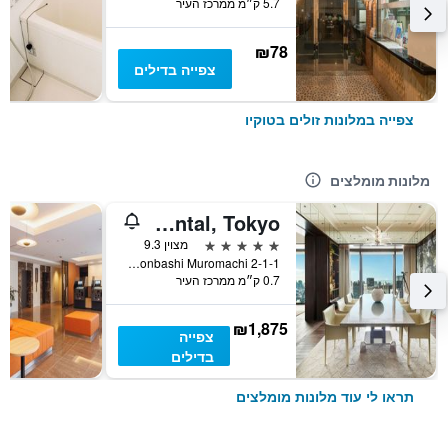
5.7 ק״מ ממרכז העיר
₪78
צפייה בדילים
צפייה במלונות זולים בטוקיו
מלונות מומלצים
Mandarin Oriental, Tokyo
5 כוכבים
מצוין 9.3
2-1-1 Nihonbashi Muromachi, טוקיו, יפן
0.7 ק״מ ממרכז העיר
₪1,875
צפייה
בדילים
תראו לי עוד מלונות מומלצים