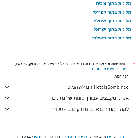
מלונות בתוך צ'כיה
מלונות בתוך קפריסין
מלונות בתוך איטליה
מלונות בתוך ישראל
מלונות בתוך תאילנד
מלונות בתוך גאורגיה
*
ב-HotelsCombined אנחנו תמיד מנסים לקבל ולהציג תמחור מדויק, עם זאת,
המחירים אינם מובטחים
.
הנה למה:
HotelsCombined הם לא המוכר
אנחנו מקבצים עבורך טונות של נתונים
למה המחירים אינם מדויקים ב 100%?
בית
יפן
95,498
פריפקטורה טוקיו
13,171
טוקיו
12,447