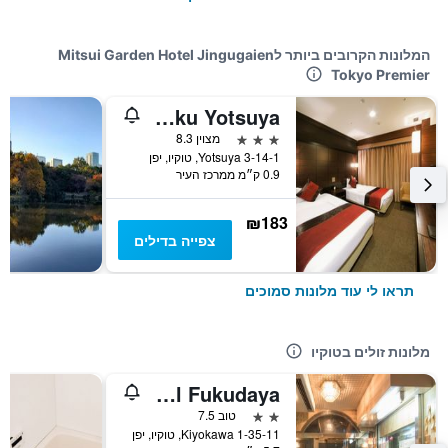
המלונות הקרובים ביותר לMitsui Garden Hotel Jingugaien
Tokyo Premier
Koko Hotel Shinjuku Yotsuya
3 כוכבים
מצוין 8.3
3-14-1 Yotsuya, טוקיו, יפן
0.9 ק״מ ממרכז העיר
₪183
צפייה בדילים
תראו לי עוד מלונות סמוכים
מלונות זולים בטוקיו
Business Hotel Fukudaya
2 כוכבים
טוב 7.5
1-35-11 Kiyokawa, טוקיו, יפן