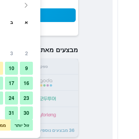
חיפו
א
ב
₪234
מבצעים מאת
/
הזול ביותר 
3
2
ספק
סה"
10
9
4
17
16
24
23
6
31
30
3
זול יותר
ממו
36 מבצעים נוספים לMichelangelo Grand Hotel