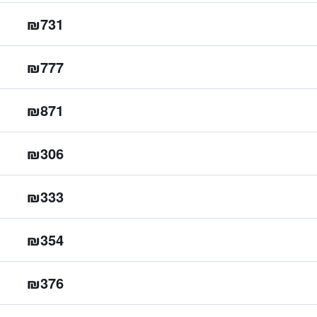
₪731
₪777
₪871
₪306
₪333
₪354
₪376