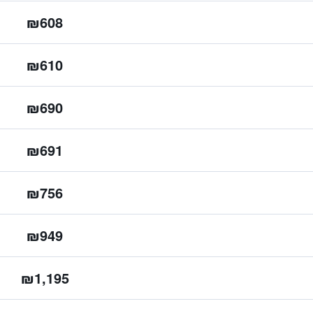
₪608
₪610
₪690
₪691
₪756
₪949
₪1,195