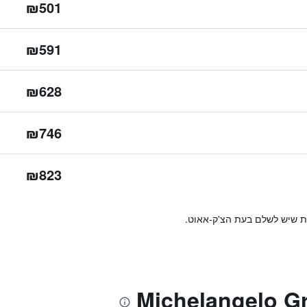
₪501
₪591
₪628
₪746
₪823
ות שיש לשלם בעת הצ'ק-אאוט.