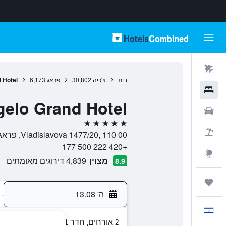
טיסות
בית
צ'כיה
30,802
פראג
6,173
 Hotel
מלונות
gelo Grand Hotel
רכבים
5 כוכבים
חבילות
Vladislavova 1477/20, 110 00, פראג, Prague Region, צ'כיה
+420 222 500 177
Explore
מצוין
4,839 דירוגים מאומתים
8.9
טיולים ונסיעות
ה' 13.08
-
עִבְרִית
2 אורחים, חדר 1