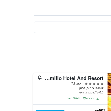
Portemilio Hotel And Resort
5 כוכבים
טוב 7.8
Kaslik, ג'ונייח, לבנון
0.0 ק״מ ממרכז העיר
בריכה
Wi-Fi חינם
₪502