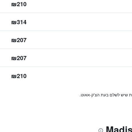
₪210
₪314
₪207
₪207
₪210
ות שיש לשלם בעת הצ'ק-אאוט.