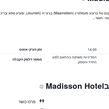
מלון מדיסון (Madisson Hotel) נמצא במיקום נ
י. תאור...
14:00
זמן הצ'ק-אאוט
המדיניות משתנה בהתאם לסוג
מספר דלפק הקבלה
החדר והספק.
Ma
מרכז כושר