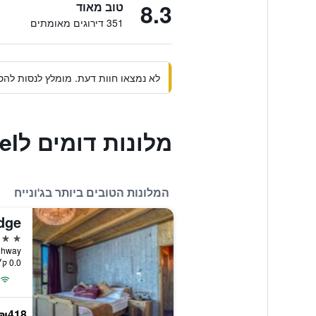
8.3
טוב מאוד
351 דירוגים מאומתים
לא נמצאו חוות דעת. מומלץ לנסות להסי
מלונות דומים לMadisson Hotel
המלונות הטובים ביותר בג'ונייח
dge
5 כוכבים
sa Highway
0.0 ק״מ ממרכז העיר
₪418