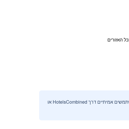
כל האזורים
אנחנו אוספים ומציגים ביקורות וחוות דעת רק מהזמנות מאומתות שבוצעו על ידי משתמשים אמיתיים דרך HotelsCombined או