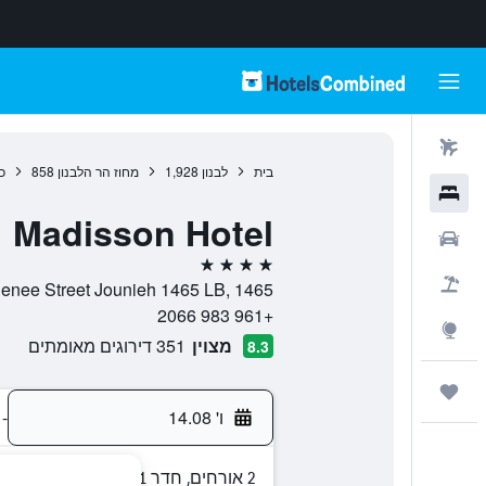
טיסות
בית
לבנון
1,928
מחוז הר הלבנון
858
כ
מלונות
Madisson Hotel
רכבים
4 כוכבים
חבילות
Athenee Street Jounieh 1465 LB, 1465, ג'ונייח, מחוז הר הלבנון, 
+961 983 2066
Explore
מצוין
351 דירוגים מאומתים
8.3
טיולים ונסיעות
ו' 14.08
-
2 אורחים, חדר 1