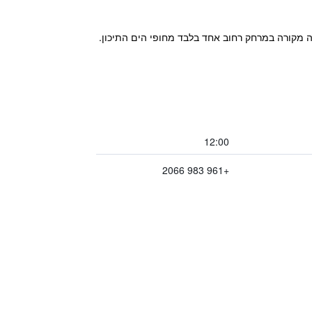
וח ברובע מעמלטיין (Maameltein) בג'ונייה (Jounieh), ומציע ספא ובריכה מקורה במרחק רחוב אחד בלבד מחופי הים התיכון.
12:00
+961 983 2066