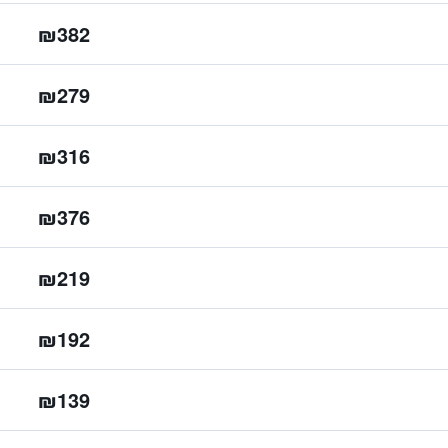
₪382
₪279
₪316
₪376
₪219
₪192
₪139