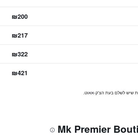
₪200
₪217
₪322
₪421
ות שיש לשלם בעת הצ'ק-אאוט.