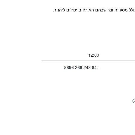
ר (MK Premier Boutique Hotel) מציע אירוח ברובע ההיסטורי העתיק בלב האנוי (Hanoi). הוא כולל מסעדה ובר שבהם האורחים יכולים ליהנות
12:00
+84 243 266 8896