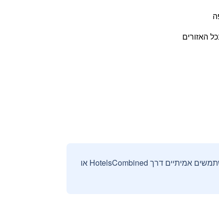
ה
כל האזורים
אנחנו אוספים ומציגים ביקורות וחוות דעת רק מהזמנות מאומתות שבוצעו על ידי משתמשים אמיתיים דרך HotelsCombined או