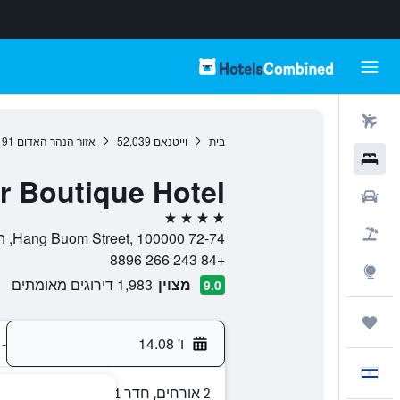
טיסות
בית
וייטנאם
52,039
אזור הנהר האדום
191
מלונות
r Boutique Hotel
רכבים
4 כוכבים
חבילות
72-74 Hang Buom Street, 100000, האנוי, פרובנס האנוי, וייטנאם
+84 243 266 8896
Explore
מצוין
1,983 דירוגים מאומתים
9.0
טיולים ונסיעות
ו' 14.08
-
עִבְרִית
2 אורחים, חדר 1