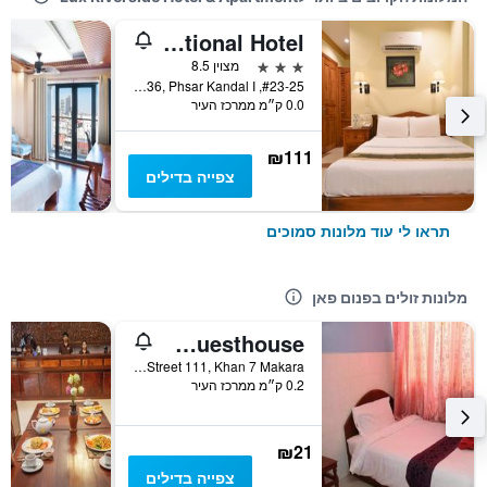
Golden House International Hotel
3 כוכבים
מצוין 8.5
#23-25, St. 136, Phsar Kandal I, פנום פאן, קמבודיה
0.0 ק״מ ממרכז העיר
₪111
צפייה בדילים
תראו לי עוד מלונות סמוכים
מלונות זולים בפנום פאן
Capitol 3 Guesthouse
6CE0, Street 111, Khan 7 Makara, פנום פאן, קמבודיה
0.2 ק״מ ממרכז העיר
₪21
צפייה בדילים