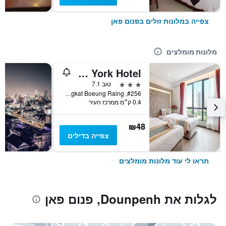
צפייה במלונות זולים בפנום פאן
מלונות מומלצים
New York Hotel
3 כוכבים
טוב 7.1
#256, Street Monivong Blvd, Sangkat Boeung Raing, פנום פאן, קמבודיה
0.4 ק״מ ממרכז העיר
₪48
צפייה בדילים
תראו לי עוד מלונות מומלצים
לגלות את Dounpenh, פנום פאן