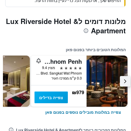
החיפוש שלך, או לנקות הכל כדי לעיין בחוות הדעת.
מלונות דומים לLux Riverside Hotel &
Apartment
המלונות הטובים ביותר בפנום פאן
Rosewood Phnom Penh
5 כוכבים
מצוין 9.4
No. 66 Monivong Blvd. Sangkat Wat Phnom, פנום פאן, קמבודיה
0.0 ק״מ ממרכז העיר
₪979
צפייה בדילים
צפייה במלונות מובילים נוספים בפנום פאן
המלונות הקרובים ביותר לLux Riverside Hotel & Apartment