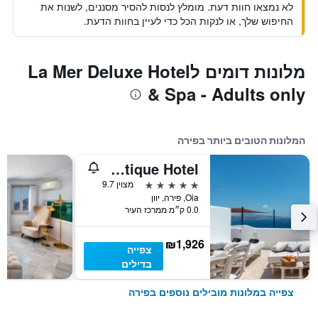
לא נמצאו חוות דעת. מומלץ לנסות להסיר מסננים, לשנות את
החיפוש שלך, או לנקות הכל כדי לעיין בחוות הדעת.
מלונות דומים לLa Mer Deluxe Hotel
& Spa - Adults only
המלונות הטובים ביותר בפירה
Andronis Boutique Hotel
5 כוכבים
מצוין 9.7
Oia, פירה, יוון
0.0 ק״מ ממרכז העיר
₪1,926
צפייה
בדילים
צפייה במלונות מובילים נוספים בפירה