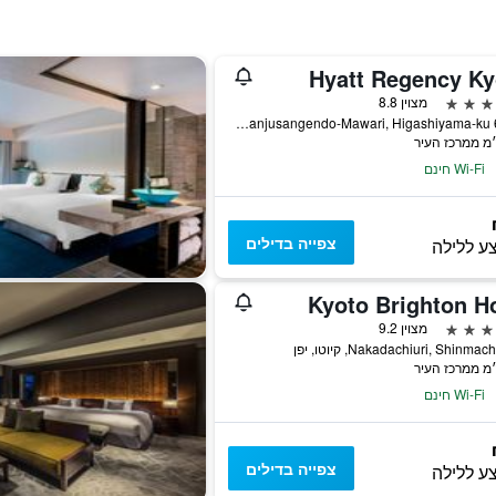
Hyatt Regency Ky
מצוין 8.8
644-2 Sanjusangendo-Mawari, Higashiyama-ku, קיוטו, יפן
Wi-Fi חינם
צפייה בדילים
ע ללילה
Kyoto Brighton Ho
מצוין 9.2
Nakadachiuri, Shinma, קיוטו, יפן
Wi-Fi חינם
צפייה בדילים
ע ללילה