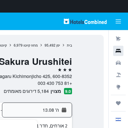
טיסות
בית
יפן
95,492
מחוז קיוטו
6,979
קיוטו
מלונות
akura Urushitei
רכבים
3 כוכבים
חבילות
Takatsuji Sagaru Kichimonjicho 425, 600-8352
+81 753 430 003
Explore
מצוין
5,184 דירוגים מאומתים
9.0
טיולים ונסיעות
ה' 13.08
-
עִבְרִית
2 אורחים, חדר 1