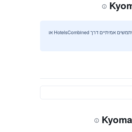
אנחנו אוספים ומציגים ביקורות וחוות דעת רק מהזמנות מאומתות שבוצעו על ידי משתמשים אמיתיים דרך HotelsCombined או