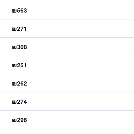
₪563
₪271
₪308
₪251
₪262
₪274
₪296