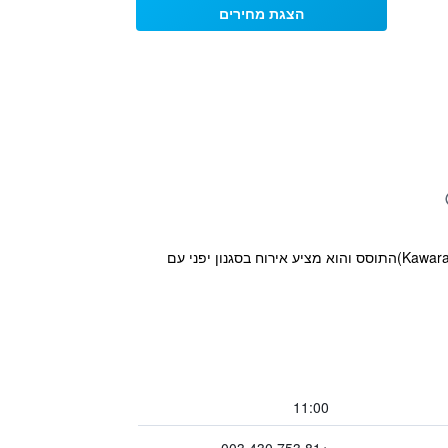
הצגת מחירים
ריוקן קיומצ'יאה (Kyomachiya Ryokan Sakura Urushitei ) ממוקם במרחק של 10 דקות הליכה מאזור קוומרצ'י (Kawaramachi)התוסס והוא מציע אירוח בסגנון יפני עם
11:00