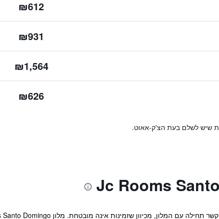
₪612
₪931
₪1,564
₪626
ות שיש לשלם בעת הצ'ק-אאוט.