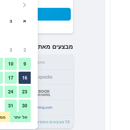
חיפו
א
ב
₪157
מבצעים מאת
/
הזול ביותר 
3
2
ספק
סה"
10
9
7
17
16
24
23
0
31
30
3
זול יותר
ממו
13 מבצעים נוספים לJc Rooms Santo Domingo