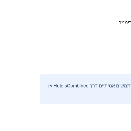
אנחנו אוספים ומציגים ביקורות וחוות דעת רק מהזמנות מאומתות שבוצעו על ידי משתמשים אמיתיים דרך HotelsCombined או