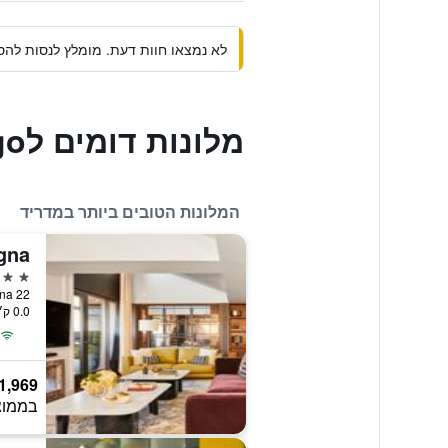
לא נמצאו חוות דעת. מומלץ לנסות להסי
מלונות דומים לJc Rooms Santo Domingo
המלונות הטובים ביותר במדריד
gna
5 כוכבים
llana 22
0.0 ק״מ ממרכז העיר
1,969
בממוצ