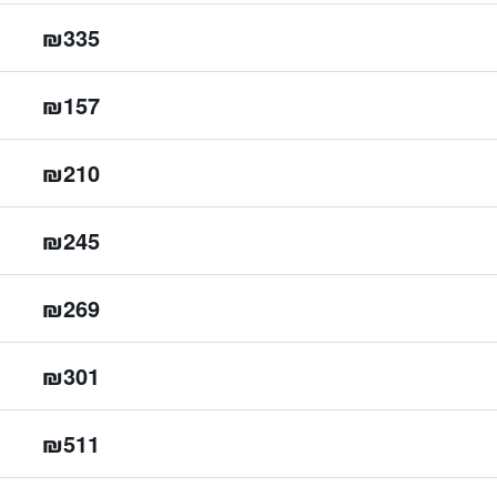
₪335
₪157
₪210
₪245
₪269
₪301
₪511