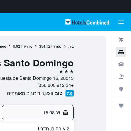
טיסות
בית
ספרד
354,127
מדריד
9,921
ingo
מלונות
 Santo Domingo
רכבים
3 כוכבים
חבילות
Cuesta de Santo Domingo 16, 28013, מדריד, ספ
+34 912 600 356
Explore
טוב
4,236 דירוגים מאומתים
7.9
טיולים ונסיעות
ש' 15.08
-
2 אורחים, חדר 1