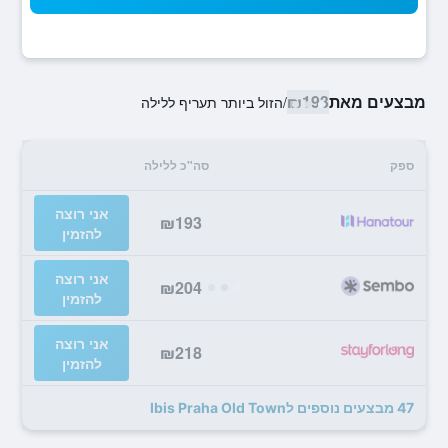
מבצעים מאת
₪193
/
הזול ביותר תעריף ללילה
ספק
סה"כ ללילה
אני רוצה
₪193
להזמין
אני רוצה
₪204
להזמין
אני רוצה
₪218
להזמין
47 מבצעים נוספים לIbis Praha Old Town