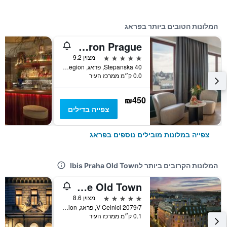
המלונות הטובים ביותר בפראג
Almanac X Alcron Prague
5 כוכבים
מצוין 9.2
Stepanska 40, פראג, Prague Region, צ'כיה
0.0 ק״מ ממרכז העיר
₪450
צפייה בדילים
צפייה במלונות מובילים נוספים בפראג
המלונות הקרובים ביותר לIbis Praha Old Town
Hilton Prague Old Town
5 כוכבים
מצוין 8.6
V Celnici 2079/7, פראג, Prague Region, צ'כיה
0.1 ק״מ ממרכז העיר