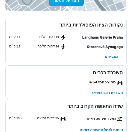
הצג על המפה
נקודות הציון הפופולריות ביותר
14 דקות הליכה
1.1 ק״מ
Langhans Galerie Praha
14 דקות הליכה
1.1 ק״מ
Staronová Synagoga
הצג יותר
השכרת רכבים
ממוצע יומי ₪54
השכרת רכב בפראג
שדה התעופה הקרוב ביותר
25 דקות נסיעה
15.9 ק״מ
נמל התעופה רוזינה
טיסות לנמל התעופה רוזינה