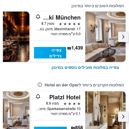
המלונות הטובים ביותר במינכן
Hotel Vier Jahreszeiten Kempinski München
5 כוכבים
מצוין 8.7
Maximilianstr. 17, מינכן, בוואריה, גרמניה
0.0 ק״מ ממרכז העיר
₪1,439
צפייה
בדילים
צפייה במלונות מובילים נוספים במינכן
המלונות הקרובים ביותר לHotel an der Oper
Platzl Hotel
4 כוכבים
מצוין 8.9
Sparkassenstraße 10, מינכן, בוואריה, גרמניה
0.1 ק״מ ממרכז העיר
₪858