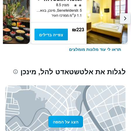
2 כוכבים
מצוין 8.5
Senefelderstr. 5, מינכן, בוואריה, גרמניה
1.1 ק״מ ממרכז העיר
₪223
צפייה בדילים
תראו לי עוד מלונות מומלצים
לגלות את אלטשטאדט להל, מינכן
הצג על המפה