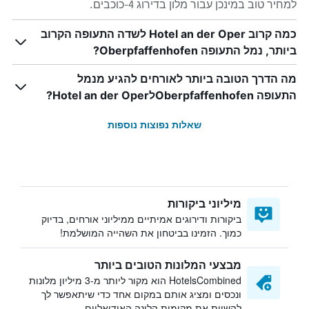
למחיר טוב במינכן עבור מלון בדירוג 4-כוכבים.
כמה קרוב Hotel an der Oper לשדה התעופה הקרוב
ביותר, נמל התעופה Oberpfaffenhofen?
מה הדרך הטובה ביותר לאורחים להגיע מנמל
התעופה OberpfaffenhofenלHotel an der Oper?
שאלות נפוצות נוספות
מיליוני ביקורות
ביקורות ודירוגים אמיתיים ממיליוני אורחים, בדיוק
כמוך. הזמינו בביטחון את השהייה המושלמת!
מבצעי המלונות הטובים ביותר
HotelsCombined הוא מקור ליותר מ-3 מיליון מלונות
ונכסים ומציג אותם במקום אחד כדי שיתאפשר לך
להשוות את מקומות הלינה האידיאליים.