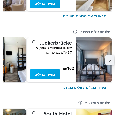
צפייה בדילים
תראו לי עוד מלונות סמוכים
מלונות זולים במינכן
a&o München Hackerbrücke
Arnulfstrasse 102, מינכן, בוואריה, גרמניה
2.7 ק״מ ממרכז העיר
₪162
צפייה בדילים
צפייה במלונות זולים במינכן
מלונות מומלצים
Euro Youth Hotel