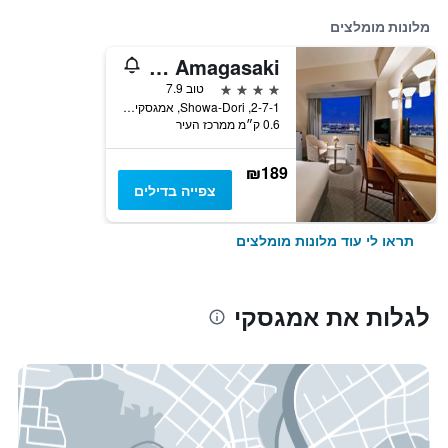
מלונות מומלצים
Miyako Hotel Amagasaki
4 כוכבים
טוב 7.9
2-7-1, Showa-Dori, אמגסקי, יפן
0.6 ק״מ ממרכז העיר
₪189
צפייה בדילים
תראו לי עוד מלונות מומלצים
לגלות את אמגסקי