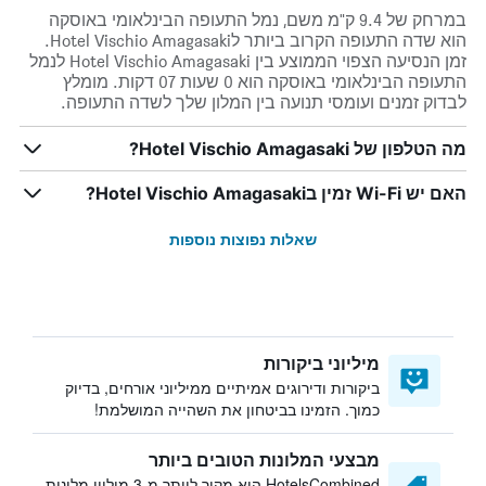
במרחק של 9.4 ק"מ משם, נמל התעופה הבינלאומי באוסקה
הוא שדה התעופה הקרוב ביותר לHotel Vischio Amagasaki.
זמן הנסיעה הצפוי הממוצע בין Hotel Vischio Amagasaki לנמל
התעופה הבינלאומי באוסקה הוא 0 שעות 07 דקות. מומלץ
לבדוק זמנים ועומסי תנועה בין המלון שלך לשדה התעופה.
מה הטלפון של Hotel Vischio Amagasaki?
האם יש Wi-Fi זמין בHotel Vischio Amagasaki?
שאלות נפוצות נוספות
מיליוני ביקורות
ביקורות ודירוגים אמיתיים ממיליוני אורחים, בדיוק
כמוך. הזמינו בביטחון את השהייה המושלמת!
מבצעי המלונות הטובים ביותר
HotelsCombined הוא מקור ליותר מ-3 מיליון מלונות