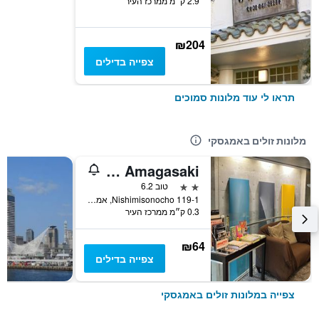
2.9 ק״מ ממרכז העיר
₪204
צפייה בדילים
תראו לי עוד מלונות סמוכים
מלונות זולים באמגסקי
Hotel Livemax Amagasaki
2 כוכבים
טוב 6.2
119-1 Nishimisonocho, אמגסקי, יפן
0.3 ק״מ ממרכז העיר
₪64
צפייה בדילים
צפייה במלונות זולים באמגסקי