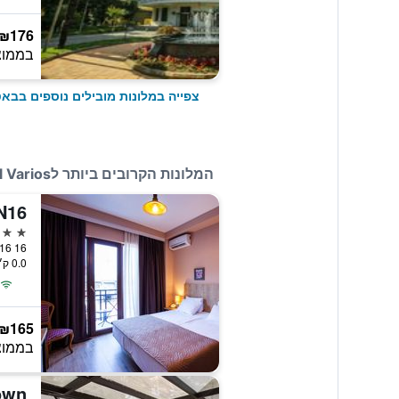
₪176
בממוצ
צפייה במלונות מובילים נוספים בבאט
המלונות הקרובים ביותר לHotel Varios
N16
3 כוכבים
0.0 ק״מ ממרכז העיר
₪165
בממוצ
own