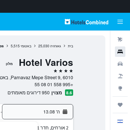
טיסות
בית
גאורגיה
25,030
באטומי
5,515
ios
מלונות
Hotel Varios
רכבים
מלון
4 כוכבים
חבילות
Parnavaz Mepe Street 9, 6010, באטומי, Ajaria, גאורגיה
+995 558 01 08 55
Explore
מצוין
950 דירוגים מאומתים
8.6
טיולים ונסיעות
ה' 13.08
-
עִבְרִית
2 אורחים, חדר 1