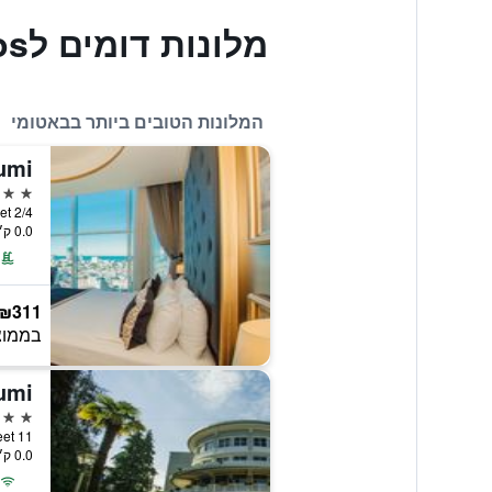
מלונות דומים לHotel Varios
המלונות הטובים ביותר בבאטומי
5 כוכבים
 Street 2/4
0.0 ק״מ ממרכז העיר
₪311
בממוצ
5 כוכבים
11 Ninoshvili Street, באטומי, גאורגיה
0.0 ק״מ ממרכז העיר