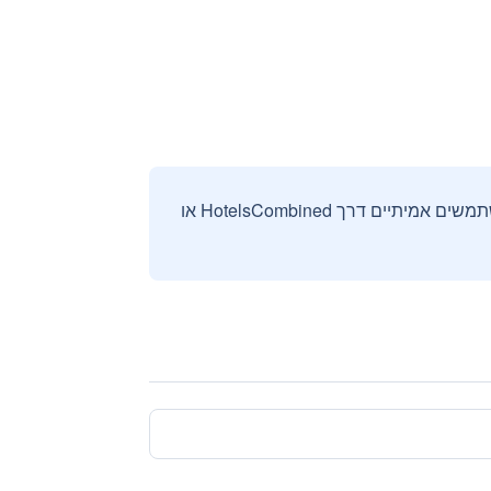
אנחנו אוספים ומציגים ביקורות וחוות דעת רק מהזמנות מאומתות שבוצעו על ידי משתמשים אמיתיים דרך HotelsCombined או