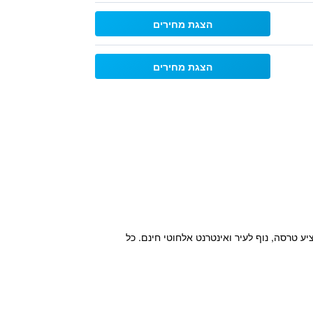
הצגת מחירים
הצגת מחירים
Hotel Varios) הממוקם בבאטומי (Batumi) באזור אג'רה (Ajara), במרחק של 180 מ' מפיאצה (Piazza), מציע טרסה, נוף לעיר ואינטרנט אלחוטי חינם. כל