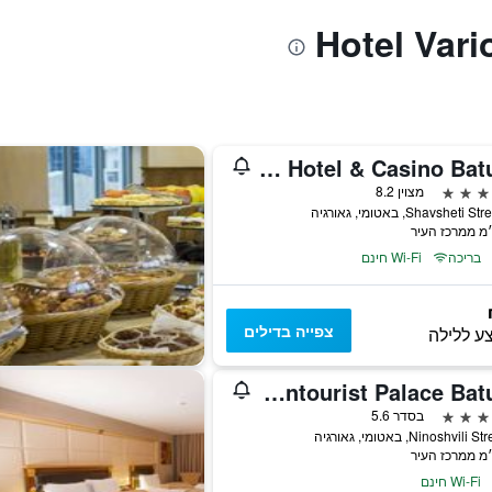
Jrw Welmond Hotel & Casino Batumi
מצוין 8.2
Shavsheti, באטומי, גאורגיה
בריכה
Wi-Fi חינם
צפייה בדילים
ע ללילה
Hotel Intourist Palace Batumi
בסדר 5.6
Wi-Fi חינם