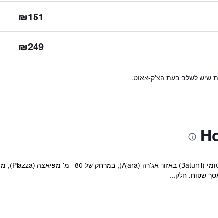
₪151
₪249
ות שיש לשלם בעת הצ'ק-אאוט.
מלון ואריוס (
סך שטוח. חלק...