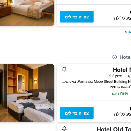
צפייה בדילים
ע ללילה
ומי
Hotel 
מצוין 9.2
16 Parnavaz Mepe Street Building N16, באטומי, גאורגיה
Wi-Fi חינם
צפייה בדילים
ע ללילה
Hotel Old T