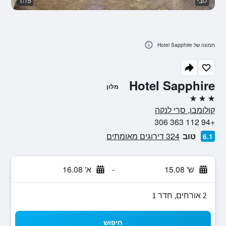
לובי
1/15
ח
תמונה של Hotel Sapphire
Hotel Sapphire
מלון
3 כוכבים
קולומבו, סרי לנקה
+94 112 363 306
טוב
324 דירוגים מאומתים
6.1
ש' 15.08
-
א' 16.08
2 אורחים, חדר 1
חיפוש