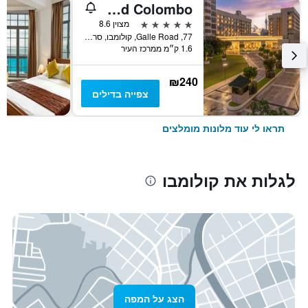
Cinnamon Grand Colombo
5 כוכבים
מצוין 8.6
77, Galle Road, קולומבו, סרי לנקה
1.6 ק״מ ממרכז העיר
₪240
צפייה בדילים
תראו לי עוד מלונות מומלצים
לגלות את קולומבו
הצג על המפה