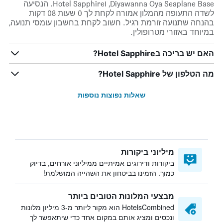
Diyawanna Oya Seaplane Base, וHotel Sapphire. הנסיעה
לשדה התעופה מהמלון אמורה לקחת לך 0 שעות 08 דקות
בהנחה שתנועה זורמת רגיל. חשוב לקחת בחשבון עומסי תנועה,
במיוחד באזורי מטרופולין.
האם יש בריכה בHotel Sapphire?
מה הטלפון של Hotel Sapphire?
שאלות נפוצות נוספות
מיליוני ביקורות
ביקורות ודירוגים אמיתיים ממיליוני אורחים, בדיוק
כמוך. הזמינו בביטחון את השהייה המושלמת!
מבצעי המלונות הטובים ביותר
HotelsCombined הוא מקור ליותר מ-3 מיליון מלונות
ונכסים ומציג אותם במקום אחד כדי שיתאפשר לך