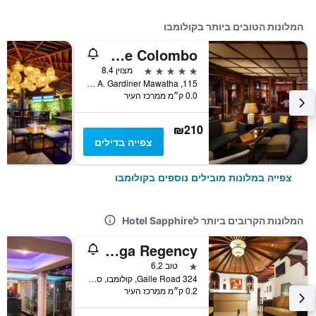
המלונות הטובים ביותר בקולומבו
Cinnamon Lakeside Colombo
5 כוכבים
מצוין 8.4
115, C. A. Gardiner Mawatha, קולומבו, סרי לנקה
0.0 ק״מ ממרכז העיר
₪210
צפייה בדילים
צפייה במלונות מובילים נוספים בקולומבו
המלונות הקרובים ביותר לHotel Sapphire
Omega Regency
כוכב 1
טוב 6.2
324 Galle Road, קולומבו, סרי לנקה
0.2 ק״מ ממרכז העיר